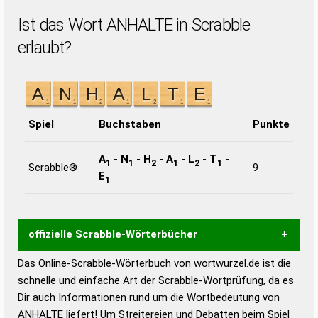
Ist das Wort ANHALTE in Scrabble
erlaubt?
Spiel
Buchstaben
Punkte
A
-
N
-
H
-
A
-
L
-
T
-
1
1
2
1
2
1
Scrabble®
9
E
1
offizielle Scrabble-Wörterbücher
Das Online-Scrabble-Wörterbuch von wortwurzel.de ist die
Wortwurzel liefert mit Hilfe eines semantischen
schnelle und einfache Art der Scrabble-Wortprüfung, da es
Wortanalyse-Algorithmus gute Anhaltspunkte zu
Dir auch Informationen rund um die Wortbedeutung von
Wortbedeutung, Worttrennung und Wortform, um die
ANHALTE liefert! Um Streitereien und Debatten beim Spiel