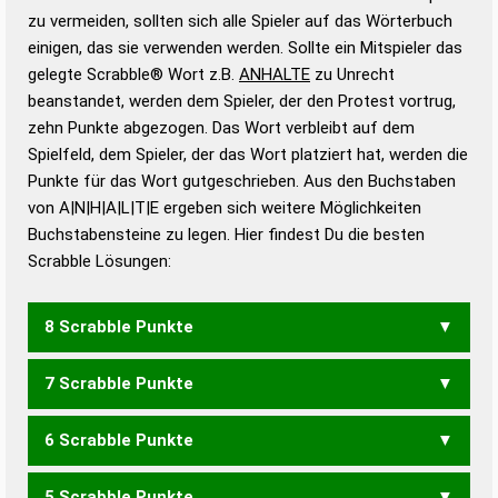
Gültigkeit eines Wortes für das Scrabble-Spiel zu
zu vermeiden, sollten sich alle Spieler auf das Wörterbuch
bestimmen!
zugelassene Turnier Scrabble-
einigen, das sie verwenden werden. Sollte ein Mitspieler das
Wörterbücher sind:
gelegte Scrabble® Wort z.B.
ANHALTE
zu Unrecht
beanstandet, werden dem Spieler, der den Protest vortrug,
Duden – Standardwerk in 12 Bänden
zehn Punkte abgezogen. Das Wort verbleibt auf dem
Duden – Richtiges und gutes
Spielfeld, dem Spieler, der das Wort platziert hat, werden die
Deutsch
Punkte für das Wort gutgeschrieben. Aus den Buchstaben
von A|N|H|A|L|T|E ergeben sich weitere Möglichkeiten
Duden – Die deutsche Grammatik
Buchstabensteine zu legen. Hier findest Du die besten
Duden – Deutsches
Scrabble Lösungen:
Universalwörterbuch
8 Scrabble Punkte
7 Scrabble Punkte
HALTEN
HANTEL
6 Scrabble Punkte
AHLEN
LAHNE
LEHNT
AALTEN
ALANTE
ALTANE
5 Scrabble Punkte