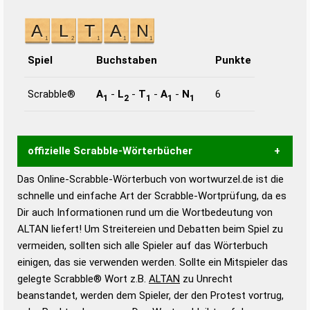
Spiel
Buchstaben
Punkte
Scrabble®
A
-
L
-
T
-
A
-
N
6
1
2
1
1
1
offizielle Scrabble-Wörterbücher
Das Online-Scrabble-Wörterbuch von wortwurzel.de ist die
Wortwurzel liefert mit Hilfe eines semantischen
schnelle und einfache Art der Scrabble-Wortprüfung, da es
Wortanalyse-Algorithmus gute Anhaltspunkte zu
Dir auch Informationen rund um die Wortbedeutung von
Wortbedeutung, Worttrennung und Wortform, um die
ALTAN liefert! Um Streitereien und Debatten beim Spiel zu
Gültigkeit eines Wortes für das Scrabble-Spiel zu
vermeiden, sollten sich alle Spieler auf das Wörterbuch
bestimmen!
zugelassene Turnier Scrabble-
einigen, das sie verwenden werden. Sollte ein Mitspieler das
Wörterbücher sind:
gelegte Scrabble® Wort z.B.
ALTAN
zu Unrecht
beanstandet, werden dem Spieler, der den Protest vortrug,
Duden – Standardwerk in 12 Bänden