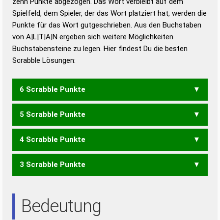
zehn Punkte abgezogen. Das Wort verbleibt auf dem
Duden – Richtiges und gutes
Spielfeld, dem Spieler, der das Wort platziert hat, werden die
Deutsch
Punkte für das Wort gutgeschrieben. Aus den Buchstaben
von A|L|T|A|N ergeben sich weitere Möglichkeiten
Duden – Die deutsche Grammatik
Buchstabensteine zu legen. Hier findest Du die besten
Duden – Deutsches
Scrabble Lösungen:
Universalwörterbuch
6 Scrabble Punkte
5 Scrabble Punkte
ALANT
4 Scrabble Punkte
AALT
ANAL
3 Scrabble Punkte
AAL
TAL
ANA
Bedeutung