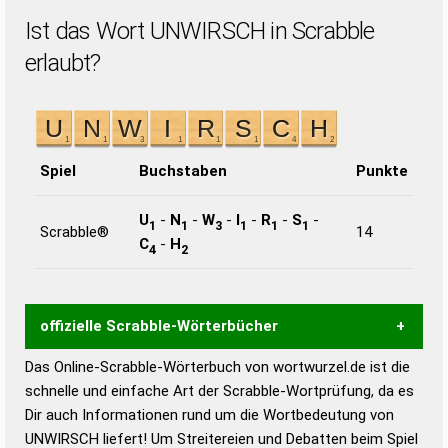
Ist das Wort UNWIRSCH in Scrabble
erlaubt?
Spiel
Buchstaben
Punkte
U
-
N
-
W
-
I
-
R
-
S
-
1
1
3
1
1
1
Scrabble®
14
C
-
H
4
2
offizielle Scrabble-Wörterbücher
Das Online-Scrabble-Wörterbuch von wortwurzel.de ist die
Wortwurzel liefert mit Hilfe eines semantischen
schnelle und einfache Art der Scrabble-Wortprüfung, da es
Wortanalyse-Algorithmus gute Anhaltspunkte zu
Dir auch Informationen rund um die Wortbedeutung von
Wortbedeutung, Worttrennung und Wortform, um die
UNWIRSCH liefert! Um Streitereien und Debatten beim Spiel