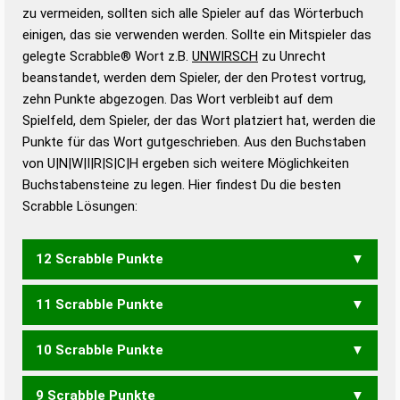
Gültigkeit eines Wortes für das Scrabble-Spiel zu
zu vermeiden, sollten sich alle Spieler auf das Wörterbuch
bestimmen!
zugelassene Turnier Scrabble-
einigen, das sie verwenden werden. Sollte ein Mitspieler das
Wörterbücher sind:
gelegte Scrabble® Wort z.B.
UNWIRSCH
zu Unrecht
beanstandet, werden dem Spieler, der den Protest vortrug,
Duden – Standardwerk in 12 Bänden
zehn Punkte abgezogen. Das Wort verbleibt auf dem
Duden – Richtiges und gutes
Spielfeld, dem Spieler, der das Wort platziert hat, werden die
Deutsch
Punkte für das Wort gutgeschrieben. Aus den Buchstaben
von U|N|W|I|R|S|C|H ergeben sich weitere Möglichkeiten
Duden – Die deutsche Grammatik
Buchstabensteine zu legen. Hier findest Du die besten
Duden – Deutsches
Scrabble Lösungen:
Universalwörterbuch
12 Scrabble Punkte
11 Scrabble Punkte
SCHWUR
WINSCH
WUNSCH
10 Scrabble Punkte
WICHS
WISCH
WUCHS
WUSCH
RUNISCH
9 Scrabble Punkte
WICH
SCHNUR