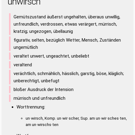
unwirsch
Gemütszustand äußerst ungehalten, überaus unwillig,
unfreundlich, verdrossen, etwas verärgert, mürrisch,
kratzig; ungezogen, übellaunig
figurativ, selten, bezüglich Wetter, Mensch, Zuständen
ungemütlich
veraltet unwert, ungeachtet, unbeliebt
veraltend
verächtlich, schmählich, hässlich, garstig, böse, kläglich;
unberechtigt, unbefugt
bloßer Ausdruck der Intension
mürrisch und unfreundlich
Worttrennung:
un·wirsch, Komp. un·wir·scher, Sup. am un·wir·sches·ten,
am un·wirschs·ten