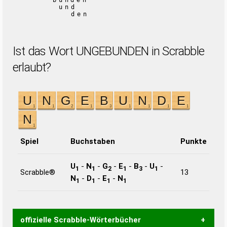
bunden
und
den
Ist das Wort UNGEBUNDEN in Scrabble
erlaubt?
Spiel
Buchstaben
Punkte
U
-
N
-
G
-
E
-
B
-
U
-
1
1
2
1
3
1
Scrabble®
13
N
-
D
-
E
-
N
1
1
1
1
offizielle Scrabble-Wörterbücher