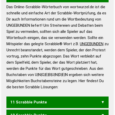
Das Online-Scrabble-Wörterbuch von wortwurzel.de ist die
Wortwurzel liefert mit Hilfe eines semantischen
schnelle und einfache Art der Scrabble-Wortprüfung, da es
Wortanalyse-Algorithmus gute Anhaltspunkte zu
Dir auch Informationen rund um die Wortbedeutung von
Wortbedeutung, Worttrennung und Wortform, um die
UNGEBUNDEN liefert! Um Streitereien und Debatten beim
Gültigkeit eines Wortes für das Scrabble-Spiel zu
Spiel zu vermeiden, sollten sich alle Spieler auf das
bestimmen!
zugelassene Turnier Scrabble-
Wörterbuch einigen, das sie verwenden werden. Sollte ein
Wörterbücher sind:
Mitspieler das gelegte Scrabble® Wort z.B.
UNGEBUNDEN
zu
Unrecht beanstandet, werden dem Spieler, der den Protest
Duden – Standardwerk in 12 Bänden
vortrug, zehn Punkte abgezogen. Das Wort verbleibt auf
Duden – Richtiges und gutes
dem Spielfeld, dem Spieler, der das Wort platziert hat,
Deutsch
werden die Punkte für das Wort gutgeschrieben. Aus den
Buchstaben von U|N|G|E|B|U|N|D|E|N ergeben sich weitere
Duden – Die deutsche Grammatik
Möglichkeiten Buchstabensteine zu legen. Hier findest Du
Duden – Deutsches
die besten Scrabble Lösungen:
Universalwörterbuch
11 Scrabble Punkte