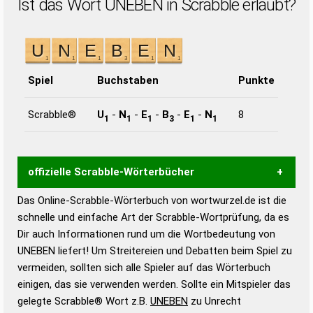
Ist das Wort UNEBEN in Scrabble erlaubt?
Spiel
Buchstaben
Punkte
Scrabble®
U
-
N
-
E
-
B
-
E
-
N
8
1
1
1
3
1
1
offizielle Scrabble-Wörterbücher
Das Online-Scrabble-Wörterbuch von wortwurzel.de ist die
Wortwurzel liefert mit Hilfe eines semantischen
schnelle und einfache Art der Scrabble-Wortprüfung, da es
Wortanalyse-Algorithmus gute Anhaltspunkte zu
Dir auch Informationen rund um die Wortbedeutung von
Wortbedeutung, Worttrennung und Wortform, um die
UNEBEN liefert! Um Streitereien und Debatten beim Spiel zu
Gültigkeit eines Wortes für das Scrabble-Spiel zu
vermeiden, sollten sich alle Spieler auf das Wörterbuch
bestimmen!
zugelassene Turnier Scrabble-
einigen, das sie verwenden werden. Sollte ein Mitspieler das
Wörterbücher sind:
gelegte Scrabble® Wort z.B.
UNEBEN
zu Unrecht