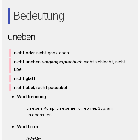
NEE
NEU
NUN
Bedeutung
uneben
nicht oder nicht ganz eben
nicht uneben
umgangssprachlich
nicht schlecht, nicht
übel
nicht glatt
nicht übel, recht passabel
Worttrennung:
un·eben, Komp. un·ebe·ner, un·eb·ner, Sup. am
un·ebens·ten
Wortform:
Adjektiv