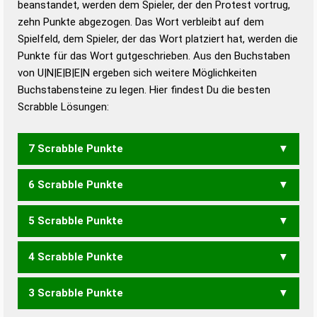
beanstandet, werden dem Spieler, der den Protest vortrug,
Duden – Standardwerk in 12 Bänden
zehn Punkte abgezogen. Das Wort verbleibt auf dem
Duden – Richtiges und gutes
Spielfeld, dem Spieler, der das Wort platziert hat, werden die
Deutsch
Punkte für das Wort gutgeschrieben. Aus den Buchstaben
von U|N|E|B|E|N ergeben sich weitere Möglichkeiten
Duden – Die deutsche Grammatik
Buchstabensteine zu legen. Hier findest Du die besten
Duden – Deutsches
Scrabble Lösungen:
Universalwörterbuch
7 Scrabble Punkte
6 Scrabble Punkte
BENNE
EBNEN
5 Scrabble Punkte
BENE
EBNE
4 Scrabble Punkte
NEUEN
NEUNE
3 Scrabble Punkte
NEUE
NEUN