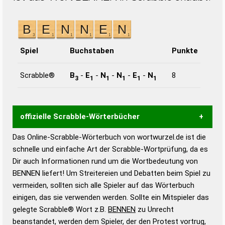
Spiel
Buchstaben
Punkte
Scrabble®
B
-
E
-
N
-
N
-
E
-
N
8
3
1
1
1
1
1
offizielle Scrabble-Wörterbücher
Das Online-Scrabble-Wörterbuch von wortwurzel.de ist die
Wortwurzel liefert mit Hilfe eines semantischen
schnelle und einfache Art der Scrabble-Wortprüfung, da es
Wortanalyse-Algorithmus gute Anhaltspunkte zu
Dir auch Informationen rund um die Wortbedeutung von
Wortbedeutung, Worttrennung und Wortform, um die
BENNEN liefert! Um Streitereien und Debatten beim Spiel zu
Gültigkeit eines Wortes für das Scrabble-Spiel zu
vermeiden, sollten sich alle Spieler auf das Wörterbuch
bestimmen!
zugelassene Turnier Scrabble-
einigen, das sie verwenden werden. Sollte ein Mitspieler das
Wörterbücher sind:
gelegte Scrabble® Wort z.B.
BENNEN
zu Unrecht
beanstandet, werden dem Spieler, der den Protest vortrug,
Duden – Standardwerk in 12 Bänden