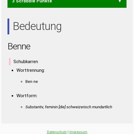
3 Scrabble Punkte
NENN
NEE
Bedeutung
Benne
Schubkarren
Worttrennung:
Ben·ne
Wortform:
Substantiv, feminin [die] schweizerisch mundartlich
Datenschutz
|
Impressum