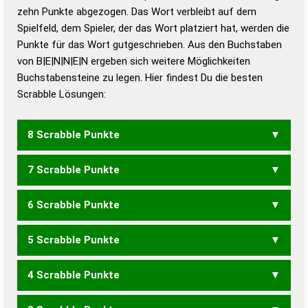
zehn Punkte abgezogen. Das Wort verbleibt auf dem
Duden – Richtiges und gutes
Spielfeld, dem Spieler, der das Wort platziert hat, werden die
Deutsch
Punkte für das Wort gutgeschrieben. Aus den Buchstaben
von B|E|N|N|E|N ergeben sich weitere Möglichkeiten
Duden – Die deutsche Grammatik
Buchstabensteine zu legen. Hier findest Du die besten
Duden – Deutsches
Scrabble Lösungen:
Universalwörterbuch
8 Scrabble Punkte
7 Scrabble Punkte
BENENN
6 Scrabble Punkte
EBNEN
NEBEN
5 Scrabble Punkte
BENE
EBEN
EBNE
4 Scrabble Punkte
NENNE