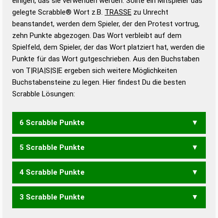
einigen, das sie verwenden werden. Sollte ein Mitspieler das
Wörterbücher sind:
gelegte Scrabble® Wort z.B.
TRASSE
zu Unrecht
beanstandet, werden dem Spieler, der den Protest vortrug,
Duden – Standardwerk in 12 Bänden
zehn Punkte abgezogen. Das Wort verbleibt auf dem
Duden – Richtiges und gutes
Spielfeld, dem Spieler, der das Wort platziert hat, werden die
Deutsch
Punkte für das Wort gutgeschrieben. Aus den Buchstaben
von T|R|A|S|S|E ergeben sich weitere Möglichkeiten
Duden – Die deutsche Grammatik
Buchstabensteine zu legen. Hier findest Du die besten
Duden – Deutsches
Scrabble Lösungen:
Universalwörterbuch
6 Scrabble Punkte
5 Scrabble Punkte
RASEST
STARES
TASERS
4 Scrabble Punkte
ARTES
ASERS
ASSET
ASTER
ASTES
RASET
RASTE
RATES
RESTS
STARE
STARS
STASE
STERS
TASER
3 Scrabble Punkte
TASSE
ARTE
ASER
ASTE
ASTS
ERST
ESST
ETAS
RASE
RAST
RATE
RATS
REST
SARS
SERA
SETS
STAR
STER
TASS