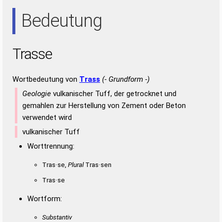
ARE
ARS
ART
ASE
AST
ERS
ESS
ETA
RAT
RES
SAE
Bedeutung
SET
Trasse
Wortbedeutung von
Trass
(- Grundform -)
Geologie
vulkanischer Tuff, der getrocknet und
gemahlen zur Herstellung von Zement oder Beton
verwendet wird
vulkanischer Tuff
Worttrennung:
Tras·se,
Plural
Tras·sen
Tras·se
Wortform:
Substantiv