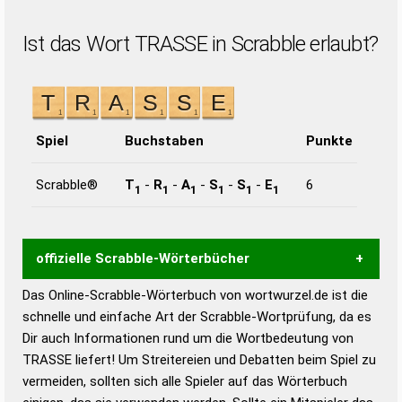
Ist das Wort TRASSE in Scrabble erlaubt?
Spiel
Buchstaben
Punkte
Scrabble®
T
-
R
-
A
-
S
-
S
-
E
6
1
1
1
1
1
1
offizielle Scrabble-Wörterbücher
Das Online-Scrabble-Wörterbuch von wortwurzel.de ist die
Wortwurzel liefert mit Hilfe eines semantischen
schnelle und einfache Art der Scrabble-Wortprüfung, da es
Wortanalyse-Algorithmus gute Anhaltspunkte zu
Dir auch Informationen rund um die Wortbedeutung von
Wortbedeutung, Worttrennung und Wortform, um die
TRASSE liefert! Um Streitereien und Debatten beim Spiel zu
Gültigkeit eines Wortes für das Scrabble-Spiel zu
vermeiden, sollten sich alle Spieler auf das Wörterbuch
bestimmen!
zugelassene Turnier Scrabble-