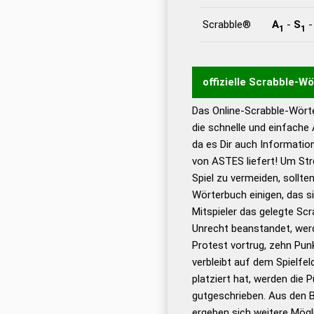
Scrabble®
A
-
S
1
1
offizielle Scrabble-W
Das Online-Scrabble-Wörte
Wortwurzel liefert mit 
die schnelle und einfache
Wortanalyse-Algorithmu
da es Dir auch Informati
Wortbedeutung, Worttr
von ASTES liefert! Um Str
Gültigkeit eines Wortes 
Spiel zu vermeiden, sollten
bestimmen!
zugelassene
Wörterbuch einigen, das s
Wörterbücher sind:
Mitspieler das gelegte Sc
Unrecht beanstandet, werd
Dud
Protest vortrug, zehn Pu
Bä
verbleibt auf dem Spielfel
Dud
platziert hat, werden die 
De
gutgeschrieben. Aus den 
ergeben sich weitere Mögl
Dud