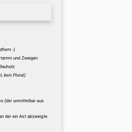
dform -)
stamm und Zweigen
 Bauholz
, kein Plural)
mes
(der unmittelbar aus
 an der ein Ast abzweigte