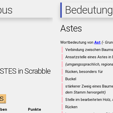
pus
Bedeutung
Astes
Wortbedeutung von
Ast
(- Grun
Verbindung zwischen Baum
Ansatzstelle eines Astes in
(umgangssprachlich, regional
ASTES in Scrabble
Rücken, besonders für
Buckel
stärkerer Zweig eines Bau
dem Stamm hervorgeht)
Stelle im bearbeiteten Holz,
Rücken
aben
Punkte