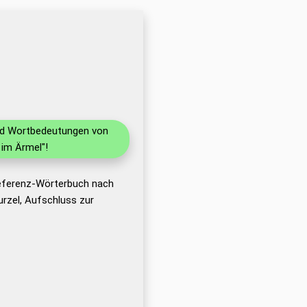
und Wortbedeutungen von
im Ärmel"!
Referenz-Wörterbuch nach
rzel, Aufschluss zur