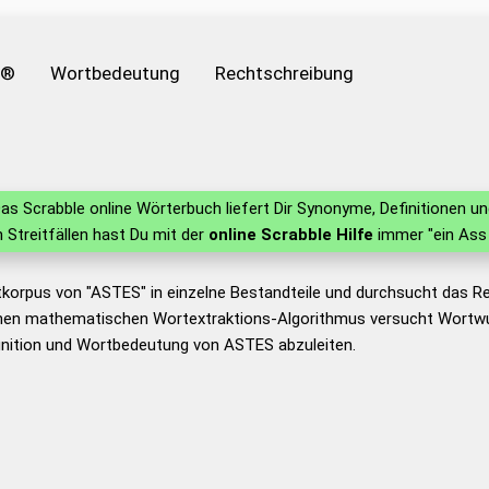
e®
Wortbedeutung
Rechtschreibung
as Scrabble online Wörterbuch liefert Dir Synonyme, Definitionen 
in Streitfällen hast Du mit der
online Scrabble Hilfe
immer "ein Ass 
tkorpus von "ASTES" in einzelne Bestandteile und durchsucht das 
nen mathematischen Wortextraktions-Algorithmus versucht Wortwu
inition und Wortbedeutung von ASTES abzuleiten.