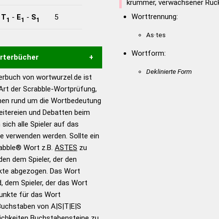
krummer, verwachsener Rüc
Worttrennung:
-
T
-
E
-
S
5
1
1
1
As·tes
Wortform:
örterbücher
Deklinierte Form
rbuch von wortwurzel.de ist
Hilfe eines semantischen
 Art der Scrabble-Wortprüfung,
s gute Anhaltspunkte zu
onen rund um die Wortbedeutung
ennung und Wortform, um die
eitereien und Debatten beim
für das Scrabble-Spiel zu
 sich alle Spieler auf das
 Turnier Scrabble-
ie verwenden werden. Sollte ein
rabble® Wort z.B.
ASTES
zu
en dem Spieler, der den
en – Standardwerk in 12
nkte abgezogen. Das Wort
nden
d, dem Spieler, der das Wort
en – Richtiges und gutes
Punkte für das Wort
utsch
Buchstaben von A|S|T|E|S
ichkeiten Buchstabensteine zu
en – Die deutsche Grammatik