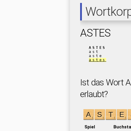
Wortkor
ASTES
ASTES
ast
aste
astes
Ist das Wort 
erlaubt?
Spiel
Buchst