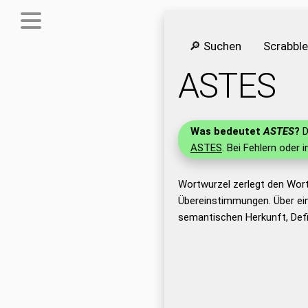
🔎 Suchen
Scrabbl
ASTES
Was bedeutet
ASTES
?
D
ASTES
. Bei Fehlern oder 
Wortwurzel zerlegt den Wor
Übereinstimmungen. Über ei
semantischen Herkunft, Def