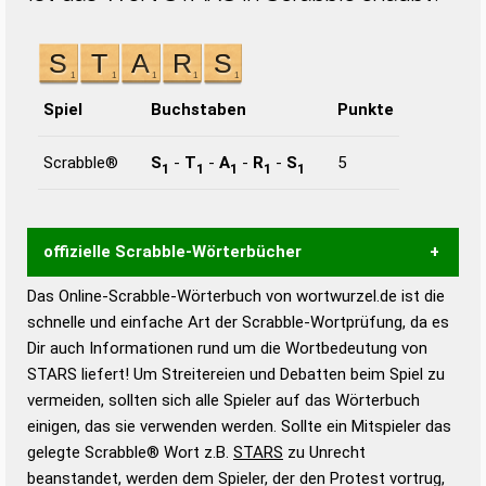
Spiel
Buchstaben
Punkte
Scrabble®
S
-
T
-
A
-
R
-
S
5
1
1
1
1
1
offizielle Scrabble-Wörterbücher
Das Online-Scrabble-Wörterbuch von wortwurzel.de ist die
Wortwurzel liefert mit Hilfe eines semantischen
schnelle und einfache Art der Scrabble-Wortprüfung, da es
Wortanalyse-Algorithmus gute Anhaltspunkte zu
Dir auch Informationen rund um die Wortbedeutung von
Wortbedeutung, Worttrennung und Wortform, um die
STARS liefert! Um Streitereien und Debatten beim Spiel zu
Gültigkeit eines Wortes für das Scrabble-Spiel zu
vermeiden, sollten sich alle Spieler auf das Wörterbuch
bestimmen!
zugelassene Turnier Scrabble-
einigen, das sie verwenden werden. Sollte ein Mitspieler das
Wörterbücher sind:
gelegte Scrabble® Wort z.B.
STARS
zu Unrecht
beanstandet, werden dem Spieler, der den Protest vortrug,
Duden – Standardwerk in 12 Bänden