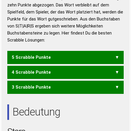
zehn Punkte abgezogen. Das Wort verbleibt auf dem
Duden – Richtiges und gutes
Spielfeld, dem Spieler, der das Wort platziert hat, werden die
Deutsch
Punkte für das Wort gutgeschrieben. Aus den Buchstaben
von S|T|A|R|S ergeben sich weitere Möglichkeiten
Duden – Die deutsche Grammatik
Buchstabensteine zu legen. Hier findest Du die besten
Duden – Deutsches
Scrabble Lösungen:
Universalwörterbuch
5 Scrabble Punkte
4 Scrabble Punkte
TRASS
3 Scrabble Punkte
ASTS
RASS
RAST
RATS
SARS
TASS
ART
ASS
AST
RAS
RAT
Bedeutung