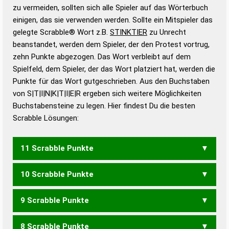
Gültigkeit eines Wortes für das Scrabble-Spiel zu
zu vermeiden, sollten sich alle Spieler auf das Wörterbuch
bestimmen!
zugelassene Turnier Scrabble-
einigen, das sie verwenden werden. Sollte ein Mitspieler das
Wörterbücher sind:
gelegte Scrabble® Wort z.B.
STINKTIER
zu Unrecht
beanstandet, werden dem Spieler, der den Protest vortrug,
Duden – Standardwerk in 12 Bänden
zehn Punkte abgezogen. Das Wort verbleibt auf dem
Duden – Richtiges und gutes
Spielfeld, dem Spieler, der das Wort platziert hat, werden die
Deutsch
Punkte für das Wort gutgeschrieben. Aus den Buchstaben
von S|T|I|N|K|T|I|E|R ergeben sich weitere Möglichkeiten
Duden – Die deutsche Grammatik
Buchstabensteine zu legen. Hier findest Du die besten
Duden – Deutsches
Scrabble Lösungen:
Universalwörterbuch
11 Scrabble Punkte
10 Scrabble Punkte
ERSTINKT
KIRNTEST
KNISTERT
KNITTERS
STRIKTEN
TRINKEST
9 Scrabble Punkte
ERISTIK
ERSTINK
INKREIS
INKRETS
KERSTIN
KIRNEST
KIRNTET
KIRSTEN
KITTENS
KNISTER
KNISTRE
8 Scrabble Punkte
KNITTER
KNITTRE
KRETINS
RISIKEN
STINKER
INKRET
INSEKT
IRENIK
KERNST
KIRNET
KIRNST