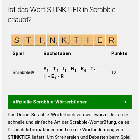
Ist das Wort STINKTIER in Scrabble
erlaubt?
Spiel
Buchstaben
Punkte
S
-
T
-
I
-
N
-
K
-
T
-
1
1
1
1
4
1
Scrabble®
12
I
-
E
-
R
1
1
1
offizielle Scrabble-Wörterbücher
Das Online-Scrabble-Wörterbuch von wortwurzel.de ist die
Wortwurzel liefert mit Hilfe eines semantischen
schnelle und einfache Art der Scrabble-Wortprüfung, da es
Wortanalyse-Algorithmus gute Anhaltspunkte zu
Dir auch Informationen rund um die Wortbedeutung von
Wortbedeutung, Worttrennung und Wortform, um die
STINKTIER liefert! Um Streitereien und Debatten beim Spiel