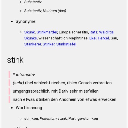
Substantiv
Substantiv, Neutrum
(das)
Synonyme:
Skunk
,
Stinkmarder
, Europäischer Iltis,
Ratz
,
Waldiltis
,
Skunks
, wissenschaftlich Mephitinae,
Ekel
,
Ferkel
, Sau,
Stänkerer
,
Stinker
,
Stinkstiefel
stink
*
intransitiv
(sehr)
übel schlecht riechen, üblen Geruch verbreiten
umgangssprachlich, mit Dativ sehr missfallen
nach etwas stinken den Anschein von etwas erwecken
Worttrennung:
stin·ken,
Präteritum
stank, Part. ge·stun·ken