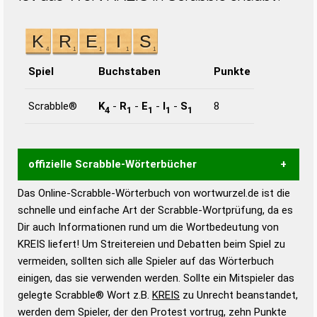
Spiel
Buchstaben
Punkte
Scrabble®
K
-
R
-
E
-
I
-
S
8
4
1
1
1
1
offizielle Scrabble-Wörterbücher
Das Online-Scrabble-Wörterbuch von wortwurzel.de ist die
Wortwurzel liefert mit Hilfe eines semantischen
schnelle und einfache Art der Scrabble-Wortprüfung, da es
Wortanalyse-Algorithmus gute Anhaltspunkte zu
Dir auch Informationen rund um die Wortbedeutung von
Wortbedeutung, Worttrennung und Wortform, um die
KREIS liefert! Um Streitereien und Debatten beim Spiel zu
Gültigkeit eines Wortes für das Scrabble-Spiel zu
vermeiden, sollten sich alle Spieler auf das Wörterbuch
bestimmen!
zugelassene Turnier Scrabble-
einigen, das sie verwenden werden. Sollte ein Mitspieler das
Wörterbücher sind:
gelegte Scrabble® Wort z.B.
KREIS
zu Unrecht beanstandet,
werden dem Spieler, der den Protest vortrug, zehn Punkte
Duden – Standardwerk in 12 Bänden