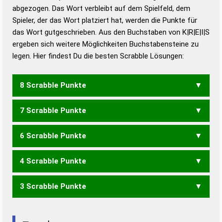
abgezogen. Das Wort verbleibt auf dem Spielfeld, dem
Duden – Richtiges und gutes
Spieler, der das Wort platziert hat, werden die Punkte für
Deutsch
das Wort gutgeschrieben. Aus den Buchstaben von K|R|E|I|S
ergeben sich weitere Möglichkeiten Buchstabensteine zu
Duden – Die deutsche Grammatik
legen. Hier findest Du die besten Scrabble Lösungen:
Duden – Deutsches
Universalwörterbuch
8 Scrabble Punkte
7 Scrabble Punkte
KRISE
SKIER
6 Scrabble Punkte
KIES
KIRS
KRIS
SKIE
4 Scrabble Punkte
KIR
SKI
3 Scrabble Punkte
RIES
SIRE
ERS
IRE
RES
SEI
SIE
SIR