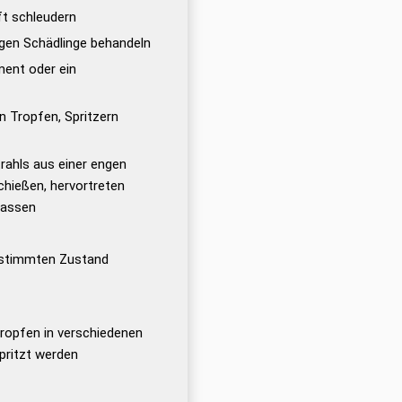
uft schleudern
gen Schädlinge behandeln
ment oder ein
n Tropfen, Spritzern
rahls aus einer engen
chießen, hervortreten
lassen
bestimmten Zustand
Tropfen in verschiedenen
spritzt werden