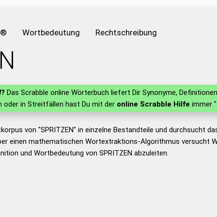
e®
Wortbedeutung
Rechtschreibung
EN
N
?
Das Scrabble online Wörterbuch liefert Dir Synonyme, Definition
rn oder in Streitfällen hast Du mit der
online Scrabble Hilfe
immer "
tkorpus von "SPRITZEN" in einzelne Bestandteile und durchsucht d
er einen mathematischen Wortextraktions-Algorithmus versucht W
inition und Wortbedeutung von SPRITZEN abzuleiten.