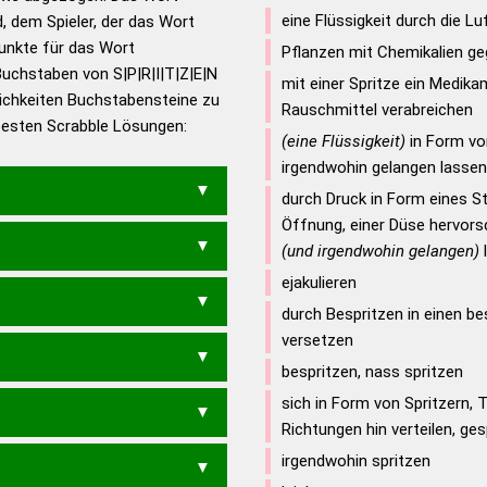
nden
eine Flüssigkeit durch die L
d, dem Spieler, der das Wort
en – Richtiges und gutes
Punkte für das Wort
Pflanzen mit Chemikalien ge
utsch
uchstaben von S|P|R|I|T|Z|E|N
mit einer Spritze ein Medika
ichkeiten Buchstabensteine zu
en – Die deutsche Grammatik
Rauschmittel verabreichen
 besten Scrabble Lösungen:
en – Deutsches
(eine Flüssigkeit)
in Form vo
irgendwohin gelangen lassen
durch Druck in Form eines St
Öffnung, einer Düse hervors
(und irgendwohin gelangen)
ejakulieren
IZT
SPRENZT
TRIZEPS
durch Bespritzen in einen 
versetzen
ZIEPST
ZIPSER
ZIRPEN
bespritzen, nass spritzen
sich in Form von Spritzern, 
ZI
SPITZ
ZIEPT
ZIRPE
ZIRPT
Richtungen hin verteilen, ge
irgendwohin spritzen
SPRIT
PETRIS
PIENST