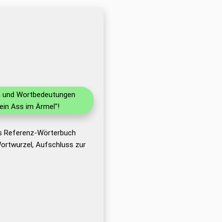
en und Wortbedeutungen
ein Ass im Ärmel"!
as Referenz-Wörterbuch
ortwurzel, Aufschluss zur