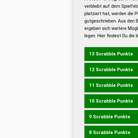
Bä
verbleibt auf dem Spielfel
Dud
platziert hat, werden die 
De
gutgeschrieben. Aus den B
ergeben sich weitere Mögl
Dud
legen. Hier findest Du die
Dud
Universalwörterbuch
13 Scrabble Punkte
12 Scrabble Punkte
SPITZERN
11 Scrabble Punkte
SPITZEN
SPITZER
SPRE
ZIRPEST
ZIRPTEN
10 Scrabble Punkte
SPITZE
SPREIZ
SPRENZ
ZIRPET
ZIRPST
ZIRPTE
9 Scrabble Punkte
PIZEN
PIZES
PRINZ
SPE
SPRINTE
SPRITEN
8 Scrabble Punkte
PETZ
PIZE
ZIEP
ZIRP
E