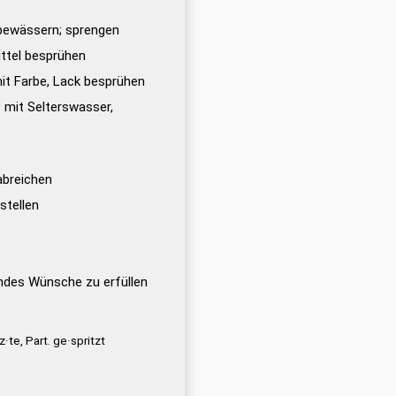
 bewässern; sprengen
ttel besprühen
 mit Farbe, Lack besprühen
)
mit Selterswasser,
abreichen
stellen
andes Wünsche zu erfüllen
z·te, Part. ge·spritzt