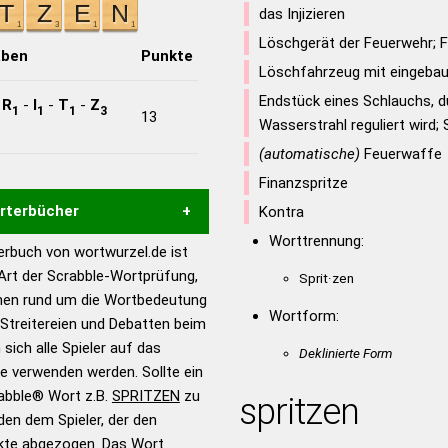
das Injizieren
Löschgerät der Feuerwehr; F
aben
Punkte
Löschfahrzeug mit eingebau
Endstück eines Schlauchs, d
-
R
-
I
-
T
-
Z
1
1
1
3
13
Wasserstrahl reguliert wird; 
(automatische)
Feuerwaffe
Finanzspritze
örterbücher
Kontra
Worttrennung:
rbuch von wortwurzel.de ist
Hilfe eines semantischen
 Art der Scrabble-Wortprüfung,
Sprit·zen
s gute Anhaltspunkte zu
onen rund um die Wortbedeutung
ennung und Wortform, um die
Wortform:
Streitereien und Debatten beim
für das Scrabble-Spiel zu
 sich alle Spieler auf das
Deklinierte Form
 Turnier Scrabble-
ie verwenden werden. Sollte ein
rabble® Wort z.B.
SPRITZEN
zu
spritzen
en dem Spieler, der den
en – Standardwerk in 12
nkte abgezogen. Das Wort