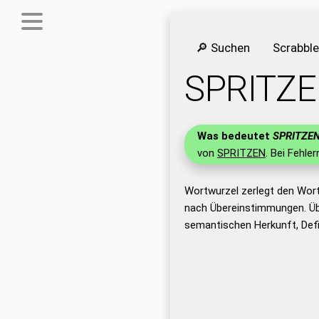
🔎 Suchen
Scrabbl
SPRITZ
Was bedeutet
SPRITZE
von
SPRITZEN
. Bei Fehle
Wortwurzel zerlegt den Wor
nach Übereinstimmungen. Üb
semantischen Herkunft, Def