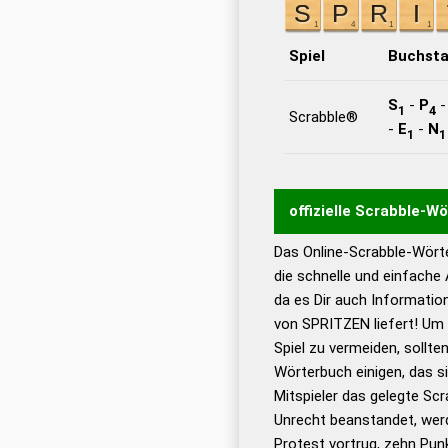
Spiel
Buchst
S
-
P
1
4
Scrabble®
-
E
-
N
1
1
offizielle Scrabble-W
Das Online-Scrabble-Wörte
Wortwurzel liefert mit 
die schnelle und einfache
Wortanalyse-Algorithmu
da es Dir auch Informati
Wortbedeutung, Worttr
von SPRITZEN liefert! Um 
Gültigkeit eines Wortes 
Spiel zu vermeiden, sollten
bestimmen!
zugelassene
Wörterbuch einigen, das s
Wörterbücher sind:
Mitspieler das gelegte Sc
Unrecht beanstandet, werd
Dud
Protest vortrug, zehn Pu