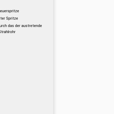
euerspritze
ter Spritze
urch das der austretende
Strahlrohr