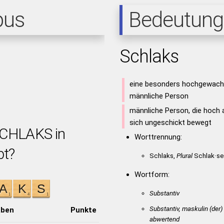
pus
Bedeutung
Schlaks
eine besonders hochgewach
männliche Person
männliche Person, die hoch
sich ungeschickt bewegt
SCHLAKS in
Worttrennung:
bt?
Schlaks,
Plural
Schlak·se
Wortform:
Substantiv
Substantiv, maskulin
(der)
aben
Punkte
abwertend