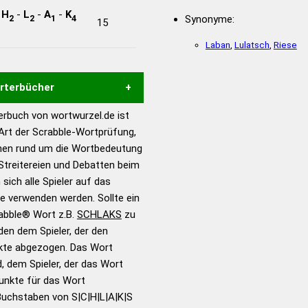
-
H
-
L
-
A
-
K
2
2
1
4
Synonyme:
15
Laban
,
Lulatsch
,
Riese
örterbücher
rbuch von wortwurzel.de ist
Hilfe eines semantischen
 Art der Scrabble-Wortprüfung,
s gute Anhaltspunkte zu
onen rund um die Wortbedeutung
ennung und Wortform, um die
Streitereien und Debatten beim
für das Scrabble-Spiel zu
 sich alle Spieler auf das
 Turnier Scrabble-
ie verwenden werden. Sollte ein
rabble® Wort z.B.
SCHLAKS
zu
en dem Spieler, der den
en – Standardwerk in 12
nkte abgezogen. Das Wort
nden
d, dem Spieler, der das Wort
en – Richtiges und gutes
Punkte für das Wort
utsch
Buchstaben von S|C|H|L|A|K|S