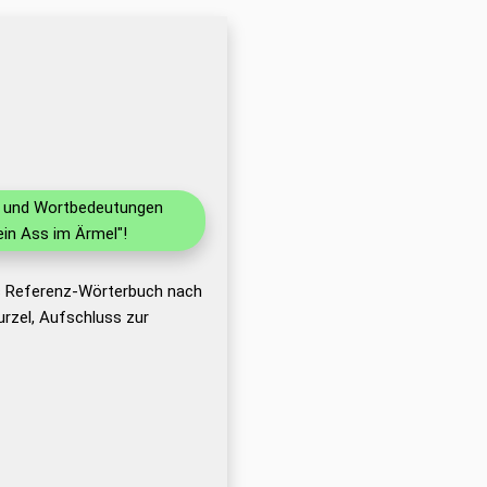
en und Wortbedeutungen
in Ass im Ärmel"!
as Referenz-Wörterbuch nach
rzel, Aufschluss zur