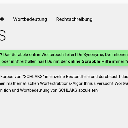
e®
Wortbedeutung
Rechtschreibung
S
?
Das Scrabble online Wörterbuch liefert Dir Synonyme, Definition
n oder in Streitfällen hast Du mit der
online Scrabble Hilfe
immer "e
tkorpus von "SCHLAKS" in einzelne Bestandteile und durchsucht d
nen mathematischen Wortextraktions-Algorithmus versucht Wortwu
inition und Wortbedeutung von SCHLAKS abzuleiten.