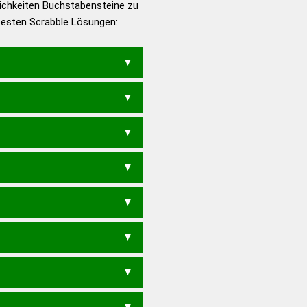
ichkeiten Buchstabensteine zu
en – Die deutsche Grammatik
 besten Scrabble Lösungen:
en – Deutsches
SLACK
HALS
CHAL