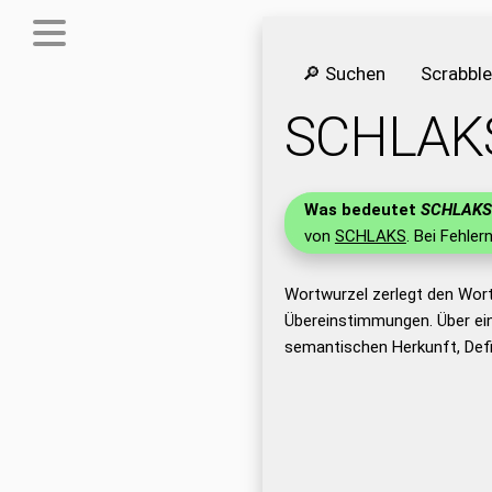
🔎 Suchen
Scrabbl
SCHLAK
Was bedeutet
SCHLAKS
von
SCHLAKS
. Bei Fehler
Wortwurzel zerlegt den Wor
Übereinstimmungen. Über ei
semantischen Herkunft, Def