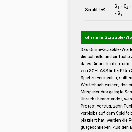
S
-
C
1
4
Scrabble®
-
S
1
offizielle Scrabble-W
Das Online-Scrabble-Wörte
Wortwurzel liefert mit 
die schnelle und einfache
Wortanalyse-Algorithmu
da es Dir auch Informati
Wortbedeutung, Worttr
von SCHLAKS liefert! Um 
Gültigkeit eines Wortes 
Spiel zu vermeiden, sollten
bestimmen!
zugelassene
Wörterbuch einigen, das s
Wörterbücher sind:
Mitspieler das gelegte Sc
Unrecht beanstandet, werd
Dud
Protest vortrug, zehn Pu
Bä
verbleibt auf dem Spielfel
Dud
platziert hat, werden die 
De
gutgeschrieben. Aus den 