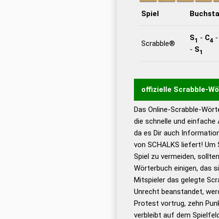
Spiel
Buchst
S
-
C
1
4
Scrabble®
-
S
1
offizielle Scrabble-W
Das Online-Scrabble-Wörte
Wortwurzel liefert mit 
die schnelle und einfache
Wortanalyse-Algorithmu
da es Dir auch Informati
Wortbedeutung, Worttr
von SCHALKS liefert! Um 
Gültigkeit eines Wortes 
Spiel zu vermeiden, sollten
bestimmen!
zugelassene
Wörterbuch einigen, das s
Wörterbücher sind:
Mitspieler das gelegte Sc
Unrecht beanstandet, werd
Dud
Protest vortrug, zehn Pu
Bä
verbleibt auf dem Spielfel