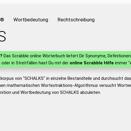
e®
Wortbedeutung
Rechtschreibung
S
?
Das Scrabble online Wörterbuch liefert Dir Synonyme, Definition
n oder in Streitfällen hast Du mit der
online Scrabble Hilfe
immer "e
tkorpus von "SCHALKS" in einzelne Bestandteile und durchsucht d
nen mathematischen Wortextraktions-Algorithmus versucht Wortwu
inition und Wortbedeutung von SCHALKS abzuleiten.