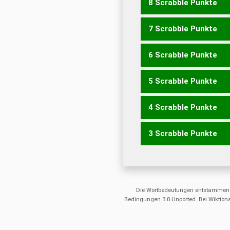
8 Scrabble Punkte
KSC
KAHL
LACH
ASCH
7 Scrabble Punkte
ACHS
ASCH
CASH
6 Scrabble Punkte
ACH
HAK
SLASH
5 Scrabble Punkte
SKA
HALS
4 Scrabble Punkte
HASS
LASS
3 Scrabble Punkte
AHS
ALS
LAS
SAH
ASS
Die Wortbedeutungen entstammen
Bedingungen 3.0 Unported. Bei Wiktiona