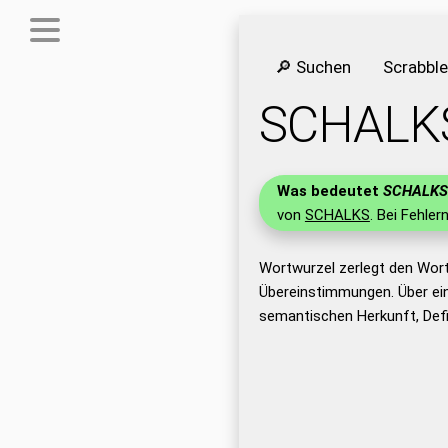
🔎 Suchen
Scrabbl
SCHALK
Was bedeutet
SCHALKS
von
SCHALKS
. Bei Fehler
Wortwurzel zerlegt den Wor
Übereinstimmungen. Über ei
semantischen Herkunft, Def