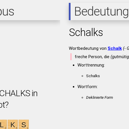
pus
Bedeutung
Schalks
Wortbedeutung von
Schalk
(- 
freche Person, die
(gutmütig
Worttrennung:
Schalks
Wortform:
SCHALKS in
Deklinierte Form
bt?