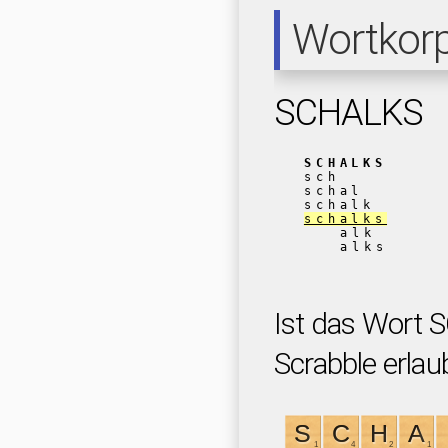
Wortkor
SCHALKS
SCHALKS
sch
schal
schalk
schalks
alk
alks
Ist das Wort 
Scrabble erlau