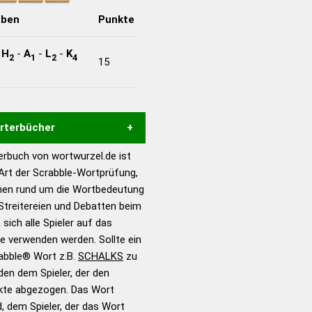
aben
Punkte
-
H
-
A
-
L
-
K
2
1
2
4
15
örterbücher
rbuch von wortwurzel.de ist
Hilfe eines semantischen
 Art der Scrabble-Wortprüfung,
s gute Anhaltspunkte zu
onen rund um die Wortbedeutung
ennung und Wortform, um die
Streitereien und Debatten beim
für das Scrabble-Spiel zu
 sich alle Spieler auf das
 Turnier Scrabble-
ie verwenden werden. Sollte ein
rabble® Wort z.B.
SCHALKS
zu
en dem Spieler, der den
en – Standardwerk in 12
nkte abgezogen. Das Wort
nden
d, dem Spieler, der das Wort