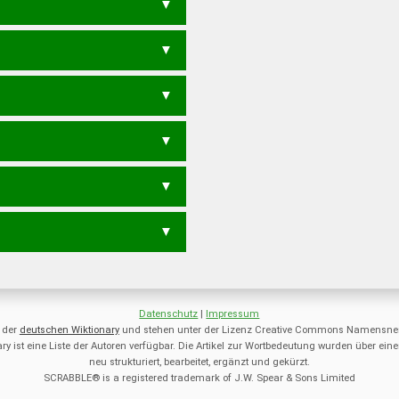
S
KLASS
SACHS
Datenschutz
|
Impressum
 der
deutschen Wiktionary
und stehen unter der Lizenz Creative Commons Namensnen
ry ist eine Liste der Autoren verfügbar. Die Artikel zur Wortbedeutung wurden über 
neu strukturiert, bearbeitet, ergänzt und gekürzt.
SCRABBLE® is a registered trademark of J.W. Spear & Sons Limited