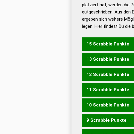
Dud
platziert hat, werden die 
De
gutgeschrieben. Aus den 
ergeben sich weitere Mögl
Dud
legen. Hier findest Du die
Dud
Universalwörterbuch
15 Scrabble Punkte
13 Scrabble Punkte
SCHLAKS
12 Scrabble Punkte
KASCHS
SLACKS
11 Scrabble Punkte
HACKS
KASCH
LACKS
10 Scrabble Punkte
HACK
LACK
SACKS
SC
9 Scrabble Punkte
SACK
LACHS
LASCH