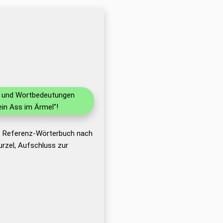
en und Wortbedeutungen
in Ass im Ärmel"!
as Referenz-Wörterbuch nach
rzel, Aufschluss zur