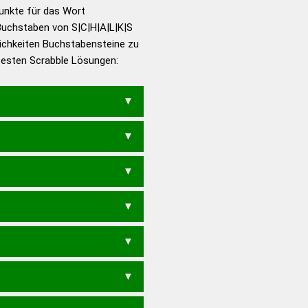
en – Richtiges und gutes
Punkte für das Wort
utsch
Buchstaben von S|C|H|A|L|K|S
ichkeiten Buchstabensteine zu
en – Die deutsche Grammatik
 besten Scrabble Lösungen:
en – Deutsches
SLACK
HALS