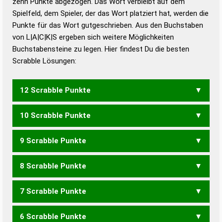
zehn Punkte abgezogen. Das Wort verbleibt auf dem
Duden – Richtiges und gutes
Spielfeld, dem Spieler, der das Wort platziert hat, werden die
Deutsch
Punkte für das Wort gutgeschrieben. Aus den Buchstaben
von L|A|C|K|S ergeben sich weitere Möglichkeiten
Duden – Die deutsche Grammatik
Buchstabensteine zu legen. Hier findest Du die besten
Duden – Deutsches
Scrabble Lösungen:
Universalwörterbuch
12 Scrabble Punkte
10 Scrabble Punkte
SLACK
9 Scrabble Punkte
SACK
8 Scrabble Punkte
KSC
7 Scrabble Punkte
ALKS
6 Scrabble Punkte
ALK