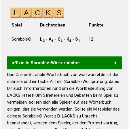
Spiel
Buchstaben
Punkte
Scrabble®
L
-
A
-
C
-
K
-
S
12
2
1
4
4
1
offizielle Scrabble-Wörterbücher
Das Online-Scrabble-Wörterbuch von wortwurzel.de ist die
Wortwurzel liefert mit Hilfe eines semantischen
schnelle und einfache Art der Scrabble-Wortprüfung, da es
Wortanalyse-Algorithmus gute Anhaltspunkte zu
Dir auch Informationen rund um die Wortbedeutung von
Wortbedeutung, Worttrennung und Wortform, um die
LACKS liefert! Um Streitereien und Debatten beim Spiel zu
Gültigkeit eines Wortes für das Scrabble-Spiel zu
vermeiden, sollten sich alle Spieler auf das Wörterbuch
bestimmen!
zugelassene Turnier Scrabble-
einigen, das sie verwenden werden. Sollte ein Mitspieler das
Wörterbücher sind:
gelegte Scrabble® Wort z.B.
LACKS
zu Unrecht
beanstandet, werden dem Spieler, der den Protest vortrug,
Duden – Standardwerk in 12 Bänden