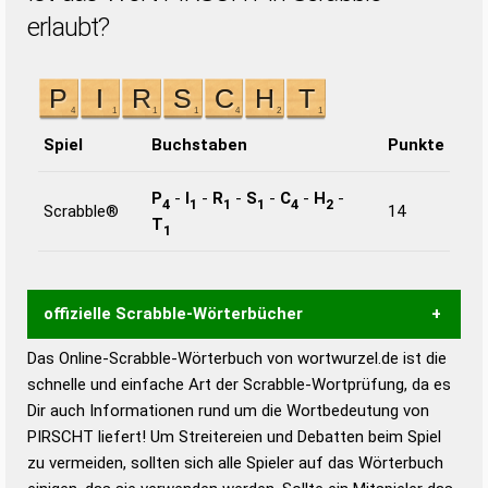
erlaubt?
Spiel
Buchstaben
Punkte
P
-
I
-
R
-
S
-
C
-
H
-
4
1
1
1
4
2
Scrabble®
14
T
1
offizielle Scrabble-Wörterbücher
Das Online-Scrabble-Wörterbuch von wortwurzel.de ist die
Wortwurzel liefert mit Hilfe eines semantischen
schnelle und einfache Art der Scrabble-Wortprüfung, da es
Wortanalyse-Algorithmus gute Anhaltspunkte zu
Dir auch Informationen rund um die Wortbedeutung von
Wortbedeutung, Worttrennung und Wortform, um die
PIRSCHT liefert! Um Streitereien und Debatten beim Spiel
Gültigkeit eines Wortes für das Scrabble-Spiel zu
zu vermeiden, sollten sich alle Spieler auf das Wörterbuch
bestimmen!
zugelassene Turnier Scrabble-