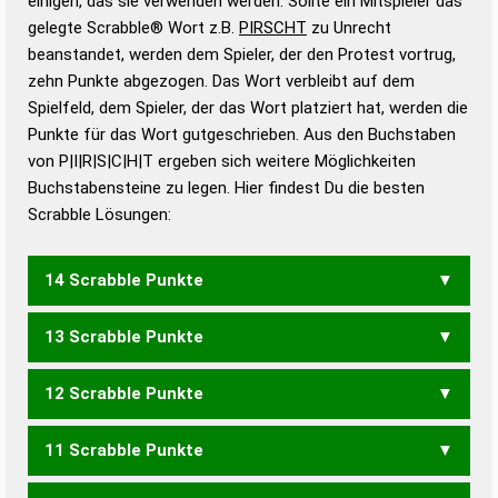
einigen, das sie verwenden werden. Sollte ein Mitspieler das
Wörterbücher sind:
gelegte Scrabble® Wort z.B.
PIRSCHT
zu Unrecht
beanstandet, werden dem Spieler, der den Protest vortrug,
Duden – Standardwerk in 12 Bänden
zehn Punkte abgezogen. Das Wort verbleibt auf dem
Duden – Richtiges und gutes
Spielfeld, dem Spieler, der das Wort platziert hat, werden die
Deutsch
Punkte für das Wort gutgeschrieben. Aus den Buchstaben
von P|I|R|S|C|H|T ergeben sich weitere Möglichkeiten
Duden – Die deutsche Grammatik
Buchstabensteine zu legen. Hier findest Du die besten
Duden – Deutsches
Scrabble Lösungen:
Universalwörterbuch
14 Scrabble Punkte
13 Scrabble Punkte
PRITSCH
SPRICHT
12 Scrabble Punkte
PICHST
SPRICH
11 Scrabble Punkte
CHIPS
PICHT
PITCH