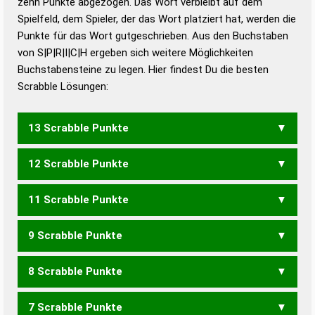
zehn Punkte abgezogen. Das Wort verbleibt auf dem
Duden – Richtiges und gutes
Spielfeld, dem Spieler, der das Wort platziert hat, werden die
Deutsch
Punkte für das Wort gutgeschrieben. Aus den Buchstaben
von S|P|R|I|C|H ergeben sich weitere Möglichkeiten
Duden – Die deutsche Grammatik
Buchstabensteine zu legen. Hier findest Du die besten
Duden – Deutsches
Scrabble Lösungen:
Universalwörterbuch
13 Scrabble Punkte
12 Scrabble Punkte
PIRSCH
11 Scrabble Punkte
CHIPS
9 Scrabble Punkte
CHIP
PICH
SCRIP
8 Scrabble Punkte
PCS
CHRIS
7 Scrabble Punkte
CHIS
ICHS
PHIS
SCHI
SICH