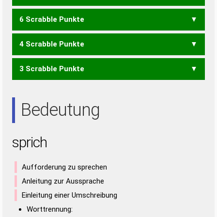
6 Scrabble Punkte
CHI
HIP
PHI
SCH
RIPS
4 Scrabble Punkte
CIS
ICS
PIS
PRS
PSI
SIC
3 Scrabble Punkte
HIS
IHR
SIR
Bedeutung
sprich
Aufforderung zu sprechen
Anleitung zur Aussprache
Einleitung einer Umschreibung
Worttrennung: