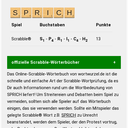
Spiel
Buchstaben
Punkte
Scrabble®
S
-
P
-
R
-
I
-
C
-
H
13
1
4
1
1
4
2
offizielle Scrabble-Wörterbücher
Das Online-Scrabble-Wörterbuch von wortwurzel.de ist die
Wortwurzel liefert mit Hilfe eines semantischen
schnelle und einfache Art der Scrabble-Wortprüfung, da es
Wortanalyse-Algorithmus gute Anhaltspunkte zu
Dir auch Informationen rund um die Wortbedeutung von
Wortbedeutung, Worttrennung und Wortform, um die
SPRICH liefert! Um Streitereien und Debatten beim Spiel zu
Gültigkeit eines Wortes für das Scrabble-Spiel zu
vermeiden, sollten sich alle Spieler auf das Wörterbuch
bestimmen!
zugelassene Turnier Scrabble-
einigen, das sie verwenden werden. Sollte ein Mitspieler das
Wörterbücher sind:
gelegte Scrabble® Wort z.B.
SPRICH
zu Unrecht
beanstandet, werden dem Spieler, der den Protest vortrug,
Duden – Standardwerk in 12 Bänden