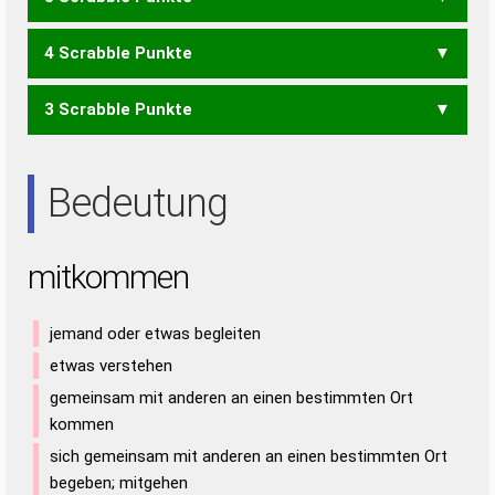
KEN
KIN
KIT
KNI
OMI
TOM
ITEM
MEIN
MIET
MINE
MINT
TIME
4 Scrabble Punkte
MET
TIM
NOTE
OIEN
TONE
TONI
3 Scrabble Punkte
ION
NOT
OIE
TON
EINT
NIET
TEIN
EIN
NET
NIE
Bedeutung
mitkommen
jemand oder etwas begleiten
etwas verstehen
gemeinsam mit anderen an einen bestimmten Ort
kommen
sich gemeinsam mit anderen an einen bestimmten Ort
begeben; mitgehen