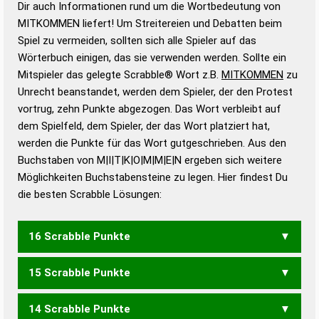
Dir auch Informationen rund um die Wortbedeutung von
Wortbedeutung, Worttrennung und Wortform, um die
MITKOMMEN liefert! Um Streitereien und Debatten beim
Gültigkeit eines Wortes für das Scrabble-Spiel zu
Spiel zu vermeiden, sollten sich alle Spieler auf das
bestimmen!
zugelassene Turnier Scrabble-
Wörterbuch einigen, das sie verwenden werden. Sollte ein
Wörterbücher sind:
Mitspieler das gelegte Scrabble® Wort z.B.
MITKOMMEN
zu
Unrecht beanstandet, werden dem Spieler, der den Protest
Duden – Standardwerk in 12 Bänden
vortrug, zehn Punkte abgezogen. Das Wort verbleibt auf
Duden – Richtiges und gutes
dem Spielfeld, dem Spieler, der das Wort platziert hat,
Deutsch
werden die Punkte für das Wort gutgeschrieben. Aus den
Buchstaben von M|I|T|K|O|M|M|E|N ergeben sich weitere
Duden – Die deutsche Grammatik
Möglichkeiten Buchstabensteine zu legen. Hier findest Du
Duden – Deutsches
die besten Scrabble Lösungen:
Universalwörterbuch
16 Scrabble Punkte
15 Scrabble Punkte
14 Scrabble Punkte
ENTKOMM
KOMMENT