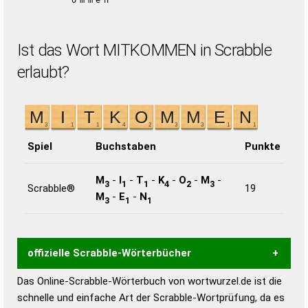
ommen
Ist das Wort MITKOMMEN in Scrabble
erlaubt?
Spiel
Buchstaben
Punkte
M
-
I
-
T
-
K
-
O
-
M
-
3
1
1
4
2
3
Scrabble®
19
M
-
E
-
N
3
1
1
offizielle Scrabble-Wörterbücher
Das Online-Scrabble-Wörterbuch von wortwurzel.de ist die
Wortwurzel liefert mit Hilfe eines semantischen
schnelle und einfache Art der Scrabble-Wortprüfung, da es
Wortanalyse-Algorithmus gute Anhaltspunkte zu