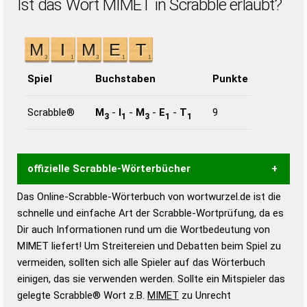
Ist das Wort MIMET in Scrabble erlaubt?
Spiel
Buchstaben
Punkte
Scrabble®
M
-
I
-
M
-
E
-
T
9
3
1
3
1
1
offizielle Scrabble-Wörterbücher
Das Online-Scrabble-Wörterbuch von wortwurzel.de ist die
Wortwurzel liefert mit Hilfe eines semantischen
schnelle und einfache Art der Scrabble-Wortprüfung, da es
Wortanalyse-Algorithmus gute Anhaltspunkte zu
Dir auch Informationen rund um die Wortbedeutung von
Wortbedeutung, Worttrennung und Wortform, um die
MIMET liefert! Um Streitereien und Debatten beim Spiel zu
Gültigkeit eines Wortes für das Scrabble-Spiel zu
vermeiden, sollten sich alle Spieler auf das Wörterbuch
bestimmen!
zugelassene Turnier Scrabble-
einigen, das sie verwenden werden. Sollte ein Mitspieler das
Wörterbücher sind:
gelegte Scrabble® Wort z.B.
MIMET
zu Unrecht