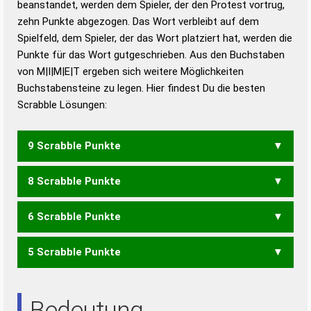
beanstandet, werden dem Spieler, der den Protest vortrug,
Duden – Standardwerk in 12 Bänden
zehn Punkte abgezogen. Das Wort verbleibt auf dem
Duden – Richtiges und gutes
Spielfeld, dem Spieler, der das Wort platziert hat, werden die
Deutsch
Punkte für das Wort gutgeschrieben. Aus den Buchstaben
von M|I|M|E|T ergeben sich weitere Möglichkeiten
Duden – Die deutsche Grammatik
Buchstabensteine zu legen. Hier findest Du die besten
Duden – Deutsches
Scrabble Lösungen:
Universalwörterbuch
9 Scrabble Punkte
8 Scrabble Punkte
MIMTE
6 Scrabble Punkte
IMME
MIMT
5 Scrabble Punkte
ITEM
MIET
TIME
MIT
TIM
Bedeutung