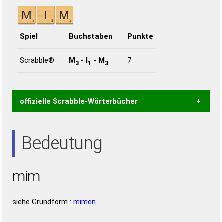
Spiel
Buchstaben
Punkte
Scrabble®
M
-
I
-
M
7
3
1
3
offizielle Scrabble-Wörterbücher
Wortwurzel liefert mit Hilfe eines semantischen
Bedeutung
Wortanalyse-Algorithmus gute Anhaltspunkte zu
Wortbedeutung, Worttrennung und Wortform, um die
Gültigkeit eines Wortes für das Scrabble-Spiel zu
mim
bestimmen!
zugelassene Turnier Scrabble-
Wörterbücher sind:
siehe Grundform :
mimen
Duden – Standardwerk in 12 Bänden