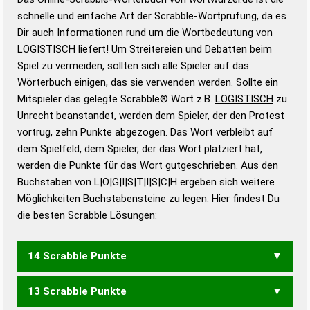
Wortwurzel liefert mit Hilfe eines semantischen
schnelle und einfache Art der Scrabble-Wortprüfung, da es
Wortanalyse-Algorithmus gute Anhaltspunkte zu
Dir auch Informationen rund um die Wortbedeutung von
Wortbedeutung, Worttrennung und Wortform, um die
LOGISTISCH liefert! Um Streitereien und Debatten beim
Gültigkeit eines Wortes für das Scrabble-Spiel zu
Spiel zu vermeiden, sollten sich alle Spieler auf das
bestimmen!
zugelassene Turnier Scrabble-
Wörterbuch einigen, das sie verwenden werden. Sollte ein
Wörterbücher sind:
Mitspieler das gelegte Scrabble® Wort z.B.
LOGISTISCH
zu
Unrecht beanstandet, werden dem Spieler, der den Protest
Duden – Standardwerk in 12 Bänden
vortrug, zehn Punkte abgezogen. Das Wort verbleibt auf
Duden – Richtiges und gutes
dem Spielfeld, dem Spieler, der das Wort platziert hat,
Deutsch
werden die Punkte für das Wort gutgeschrieben. Aus den
Buchstaben von L|O|G|I|S|T|I|S|C|H ergeben sich weitere
Duden – Die deutsche Grammatik
Möglichkeiten Buchstabensteine zu legen. Hier findest Du
Duden – Deutsches
die besten Scrabble Lösungen:
Universalwörterbuch
14 Scrabble Punkte
13 Scrabble Punkte
LOGISCH
GOTISCHS