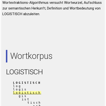
Wortextraktions-Algorithmus versucht Wortwurzel, Aufschluss
zur semantischen Herkunft, Definition und Wortbedeutung von
LOGISTISCH abzuleiten.
Wortkorpus
LOGISTISCH
LOGISTISCH
log
logis
logistisch
gis
ist
tisch