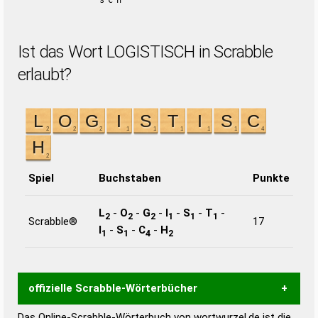
sch
Ist das Wort LOGISTISCH in Scrabble
erlaubt?
Spiel
Buchstaben
Punkte
L
-
O
-
G
-
I
-
S
-
T
-
2
2
2
1
1
1
Scrabble®
17
I
-
S
-
C
-
H
1
1
4
2
offizielle Scrabble-Wörterbücher
Das Online-Scrabble-Wörterbuch von wortwurzel.de ist die