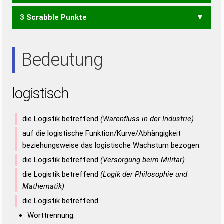
OSSI
OSTS
SHIT
STIL
STOI
3 Scrabble Punkte
HIS
HIT
OST
TOS
TSG
ISST
ISS
Bedeutung
logistisch
die Logistik betreffend
(Warenfluss in der Industrie)
auf die logistische Funktion/Kurve/Abhängigkeit
beziehungsweise das logistische Wachstum bezogen
die Logistik betreffend
(Versorgung beim Militär)
die Logistik betreffend
(Logik der Philosophie und
Mathematik)
die Logistik betreffend
Worttrennung: