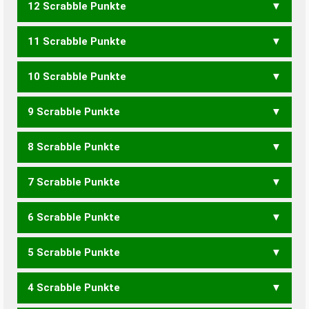
12 Scrabble Punkte
HECKEN
HECKET
HECKTE
NECKTET
11 Scrabble Punkte
HECKE
HECKT
ECKTEN
NECKET
NECKTE
10 Scrabble Punkte
HECK
ECKEN
NECKE
NECKT
HENKTET
9 Scrabble Punkte
ECKE
NECK
ECHTEN
HENKET
HENKTE
THEKEN
8 Scrabble Punkte
ECK
HENKE
HENKT
THEKE
KETTEN
KNETET
7 Scrabble Punkte
EHEC
HENK
KETTE
KNETE
6 Scrabble Punkte
CENT
KETT
KNET
5 Scrabble Punkte
KEN
4 Scrabble Punkte
EHEN
NETTE