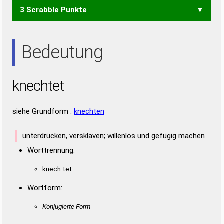
3 Scrabble Punkte
EHE
ENTE
NETT
TEEN
NEE
NET
TEE
Bedeutung
knechtet
siehe Grundform :
knechten
unterdrücken, versklaven; willenlos und gefügig machen
Worttrennung:
knech·tet
Wortform:
Konjugierte Form