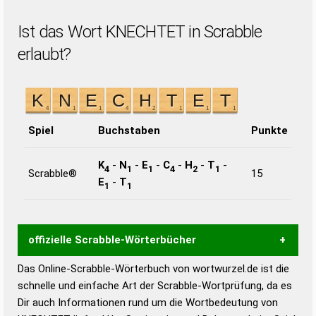
Ist das Wort KNECHTET in Scrabble
erlaubt?
Spiel
Buchstaben
Punkte
K
-
N
-
E
-
C
-
H
-
T
-
4
1
1
4
2
1
Scrabble®
15
E
-
T
1
1
offizielle Scrabble-Wörterbücher
Das Online-Scrabble-Wörterbuch von wortwurzel.de ist die
Wortwurzel liefert mit Hilfe eines semantischen
schnelle und einfache Art der Scrabble-Wortprüfung, da es
Wortanalyse-Algorithmus gute Anhaltspunkte zu
Dir auch Informationen rund um die Wortbedeutung von
Wortbedeutung, Worttrennung und Wortform, um die