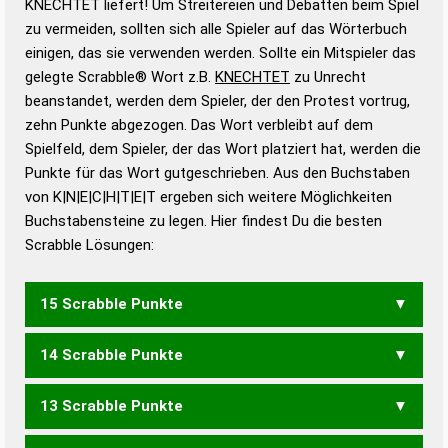
KNECHTET liefert! Um Streitereien und Debatten beim Spiel
Gültigkeit eines Wortes für das Scrabble-Spiel zu
zu vermeiden, sollten sich alle Spieler auf das Wörterbuch
bestimmen!
zugelassene Turnier Scrabble-
einigen, das sie verwenden werden. Sollte ein Mitspieler das
Wörterbücher sind:
gelegte Scrabble® Wort z.B.
KNECHTET
zu Unrecht
beanstandet, werden dem Spieler, der den Protest vortrug,
Duden – Standardwerk in 12 Bänden
zehn Punkte abgezogen. Das Wort verbleibt auf dem
Duden – Richtiges und gutes
Spielfeld, dem Spieler, der das Wort platziert hat, werden die
Deutsch
Punkte für das Wort gutgeschrieben. Aus den Buchstaben
von K|N|E|C|H|T|E|T ergeben sich weitere Möglichkeiten
Duden – Die deutsche Grammatik
Buchstabensteine zu legen. Hier findest Du die besten
Duden – Deutsches
Scrabble Lösungen:
Universalwörterbuch
15 Scrabble Punkte
14 Scrabble Punkte
KETTCHEN
13 Scrabble Punkte
HECKTEN
HECKTET