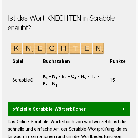
Ist das Wort KNECHTEN in Scrabble
erlaubt?
Spiel
Buchstaben
Punkte
K
-
N
-
E
-
C
-
H
-
T
-
4
1
1
4
2
1
Scrabble®
15
E
-
N
1
1
offizielle Scrabble-Wörterbücher
Das Online-Scrabble-Wörterbuch von wortwurzel.de ist die
Wortwurzel liefert mit Hilfe eines semantischen
schnelle und einfache Art der Scrabble-Wortprüfung, da es
Wortanalyse-Algorithmus gute Anhaltspunkte zu
Dir auch Informationen rund um die Wortbedeutung von