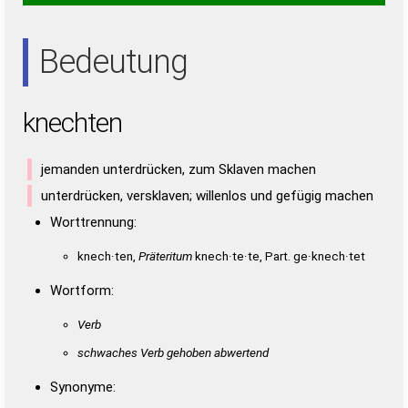
NEE
NET
TEE
Bedeutung
knechten
jemanden unterdrücken, zum Sklaven machen
unterdrücken, versklaven; willenlos und gefügig machen
Worttrennung:
knech·ten,
Präteritum
knech·te·te, Part. ge·knech·tet
Wortform:
Verb
schwaches Verb gehoben abwertend
Synonyme: