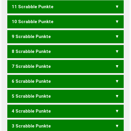
11 Scrabble Punkte
HECKE
HECKT
ECKTEN
NECKEN
NECKET
NECKTE
10 Scrabble Punkte
HECK
ECKEN
NECKE
NECKT
ENTCHEN
HENKTEN
9 Scrabble Punkte
ECKE
NECK
HENKEN
HENKET
HENKTE
THEKEN
8 Scrabble Punkte
ECK
HENKE
HENKT
THEKE
KENNET
KENNTE
KNETEN
7 Scrabble Punkte
EHEC
HENK
KENNE
KENNT
KNETE
6 Scrabble Punkte
CENT
KENN
KNET
5 Scrabble Punkte
KEN
HENNE
4 Scrabble Punkte
EHEN
ENNET
ENTEN
TENNE
3 Scrabble Punkte
EHE
ENTE
TEEN
TENN