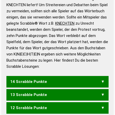
Wortbedeutung, Worttrennung und Wortform, um die
KNECHTEN liefert! Um Streitereien und Debatten beim Spiel
Gültigkeit eines Wortes für das Scrabble-Spiel zu
zu vermeiden, sollten sich alle Spieler auf das Wörterbuch
bestimmen!
zugelassene Turnier Scrabble-
einigen, das sie verwenden werden. Sollte ein Mitspieler das
Wörterbücher sind:
gelegte Scrabble® Wort z.B.
KNECHTEN
zu Unrecht
beanstandet, werden dem Spieler, der den Protest vortrug,
Duden – Standardwerk in 12 Bänden
zehn Punkte abgezogen. Das Wort verbleibt auf dem
Duden – Richtiges und gutes
Spielfeld, dem Spieler, der das Wort platziert hat, werden die
Deutsch
Punkte für das Wort gutgeschrieben. Aus den Buchstaben
von K|N|E|C|H|T|E|N ergeben sich weitere Möglichkeiten
Duden – Die deutsche Grammatik
Buchstabensteine zu legen. Hier findest Du die besten
Duden – Deutsches
Scrabble Lösungen:
Universalwörterbuch
14 Scrabble Punkte
13 Scrabble Punkte
HECKTEN
12 Scrabble Punkte
HECKEN
HECKET
HECKTE
NECKTEN