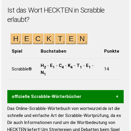
Ist das Wort HECKTEN in Scrabble
erlaubt?
Spiel
Buchstaben
Punkte
H
-
E
-
C
-
K
-
T
-
E
-
2
1
4
4
1
1
Scrabble®
14
N
1
offizielle Scrabble-Wörterbücher
Das Online-Scrabble-Wörterbuch von wortwurzel.de ist die
Wortwurzel liefert mit Hilfe eines semantischen
schnelle und einfache Art der Scrabble-Wortprüfung, da es
Wortanalyse-Algorithmus gute Anhaltspunkte zu
Dir auch Informationen rund um die Wortbedeutung von
Wortbedeutung, Worttrennung und Wortform, um die
HECKTEN liefert! Um Streitereien und Debatten beim Spiel