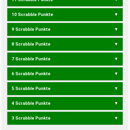
HECKE
NECKET
NECKTE
10 Scrabble Punkte
ECKEN
NECKE
NECKT
9 Scrabble Punkte
ECKE
NECK
ECHTEN
HENKET
HENKTE
THEKEN
8 Scrabble Punkte
ECHTE
HENKE
HENKT
THEKE
7 Scrabble Punkte
ECHT
EHEC
HENK
KNETE
6 Scrabble Punkte
CENT
KNET
5 Scrabble Punkte
KEN
4 Scrabble Punkte
EHEN
3 Scrabble Punkte
EHE
ENTE
TEEN