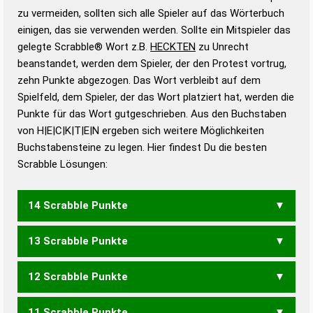
Gültigkeit eines Wortes für das Scrabble-Spiel zu
zu vermeiden, sollten sich alle Spieler auf das Wörterbuch
bestimmen!
zugelassene Turnier Scrabble-
einigen, das sie verwenden werden. Sollte ein Mitspieler das
Wörterbücher sind:
gelegte Scrabble® Wort z.B.
HECKTEN
zu Unrecht
beanstandet, werden dem Spieler, der den Protest vortrug,
Duden – Standardwerk in 12 Bänden
zehn Punkte abgezogen. Das Wort verbleibt auf dem
Duden – Richtiges und gutes
Spielfeld, dem Spieler, der das Wort platziert hat, werden die
Deutsch
Punkte für das Wort gutgeschrieben. Aus den Buchstaben
von H|E|C|K|T|E|N ergeben sich weitere Möglichkeiten
Duden – Die deutsche Grammatik
Buchstabensteine zu legen. Hier findest Du die besten
Duden – Deutsches
Scrabble Lösungen:
Universalwörterbuch
14 Scrabble Punkte
13 Scrabble Punkte
KNECHTE
12 Scrabble Punkte
HECKEN
HECKET
KNECHT
11 Scrabble Punkte