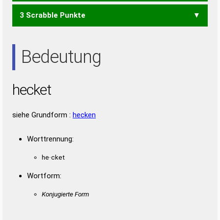
3 Scrabble Punkte
EHE
TEE
Bedeutung
hecket
siehe Grundform :
hecken
Worttrennung:
he·cket
Wortform:
Konjugierte Form