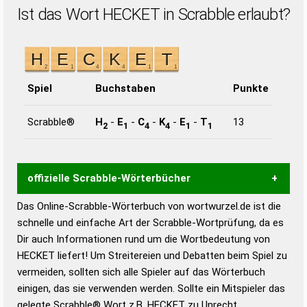
Ist das Wort HECKET in Scrabble erlaubt?
Spiel
Buchstaben
Punkte
Scrabble®
H
-
E
-
C
-
K
-
E
-
T
13
2
1
4
4
1
1
offizielle Scrabble-Wörterbücher
Das Online-Scrabble-Wörterbuch von wortwurzel.de ist die
Wortwurzel liefert mit Hilfe eines semantischen
schnelle und einfache Art der Scrabble-Wortprüfung, da es
Wortanalyse-Algorithmus gute Anhaltspunkte zu
Dir auch Informationen rund um die Wortbedeutung von
Wortbedeutung, Worttrennung und Wortform, um die
HECKET liefert! Um Streitereien und Debatten beim Spiel zu
Gültigkeit eines Wortes für das Scrabble-Spiel zu
vermeiden, sollten sich alle Spieler auf das Wörterbuch
bestimmen!
zugelassene Turnier Scrabble-
einigen, das sie verwenden werden. Sollte ein Mitspieler das
Wörterbücher sind:
gelegte Scrabble® Wort z.B.
HECKET
zu Unrecht