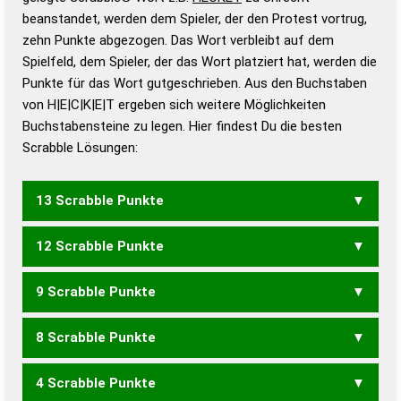
beanstandet, werden dem Spieler, der den Protest vortrug,
Duden – Standardwerk in 12 Bänden
zehn Punkte abgezogen. Das Wort verbleibt auf dem
Duden – Richtiges und gutes
Spielfeld, dem Spieler, der das Wort platziert hat, werden die
Deutsch
Punkte für das Wort gutgeschrieben. Aus den Buchstaben
von H|E|C|K|E|T ergeben sich weitere Möglichkeiten
Duden – Die deutsche Grammatik
Buchstabensteine zu legen. Hier findest Du die besten
Duden – Deutsches
Scrabble Lösungen:
Universalwörterbuch
13 Scrabble Punkte
12 Scrabble Punkte
HECKTE
9 Scrabble Punkte
HECKT
8 Scrabble Punkte
ECHTE
THEKE
4 Scrabble Punkte
ECHT
EHEC