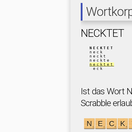
Wortkor
NECKTET
NECKTET
neck
neckt
neckte
necktet
eck
Ist das Wort 
Scrabble erlau