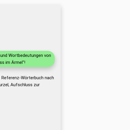
en und Wortbedeutungen von
ss im Ärmel"!
as Referenz-Wörterbuch nach
rzel, Aufschluss zur