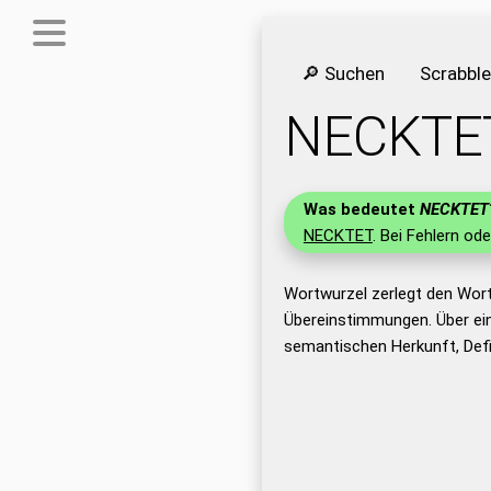
🔎 Suchen
Scrabbl
NECKTE
Was bedeutet
NECKTET
NECKTET
. Bei Fehlern ode
Wortwurzel zerlegt den Wor
Übereinstimmungen. Über ei
semantischen Herkunft, Def