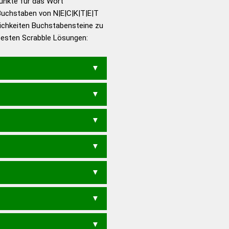
Punkte für das Wort
utsch
Buchstaben von N|E|C|K|T|E|T
ichkeiten Buchstabensteine zu
en – Die deutsche Grammatik
 besten Scrabble Lösungen:
en – Deutsches