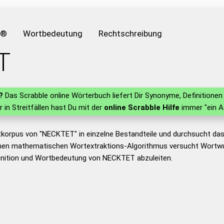
e®
Wortbedeutung
Rechtschreibung
T
?
Das Scrabble online Wörterbuch liefert Dir Synonyme, Definition
r in Streitfällen hast Du mit der
online Scrabble Hilfe
immer "ein A
tkorpus von "NECKTET" in einzelne Bestandteile und durchsucht d
nen mathematischen Wortextraktions-Algorithmus versucht Wortwu
inition und Wortbedeutung von NECKTET abzuleiten.