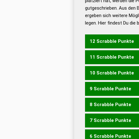
platziert hat, werden die 
De
gutgeschrieben. Aus den 
ergeben sich weitere Mögl
Dud
legen. Hier findest Du die
Dud
Universalwörterbuch
12 Scrabble Punkte
11 Scrabble Punkte
NECKET
10 Scrabble Punkte
ECKEN
NECKE
9 Scrabble Punkte
ECKE
8 Scrabble Punkte
KETTEN
KNETET
7 Scrabble Punkte
KETTE
KNETE
6 Scrabble Punkte
CENT
KETT
KNET