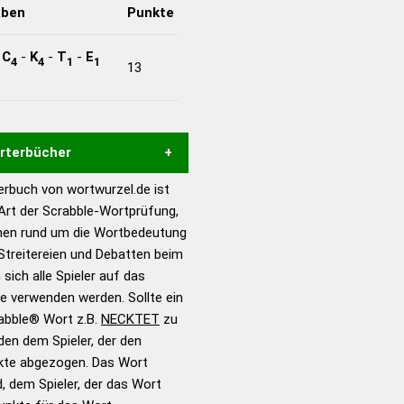
aben
Punkte
-
C
-
K
-
T
-
E
4
4
1
1
13
örterbücher
rbuch von wortwurzel.de ist
Hilfe eines semantischen
 Art der Scrabble-Wortprüfung,
s gute Anhaltspunkte zu
onen rund um die Wortbedeutung
ennung und Wortform, um die
Streitereien und Debatten beim
für das Scrabble-Spiel zu
 sich alle Spieler auf das
 Turnier Scrabble-
ie verwenden werden. Sollte ein
rabble® Wort z.B.
NECKTET
zu
en dem Spieler, der den
en – Standardwerk in 12
nkte abgezogen. Das Wort
nden
d, dem Spieler, der das Wort
en – Richtiges und gutes