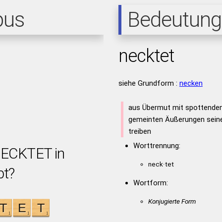
pus
Bedeutung
necktet
siehe Grundform :
necken
aus Übermut mit spottenden,
gemeinten Äußerungen sein
treiben
Worttrennung:
NECKTET in
neck·tet
bt?
Wortform:
Konjugierte Form