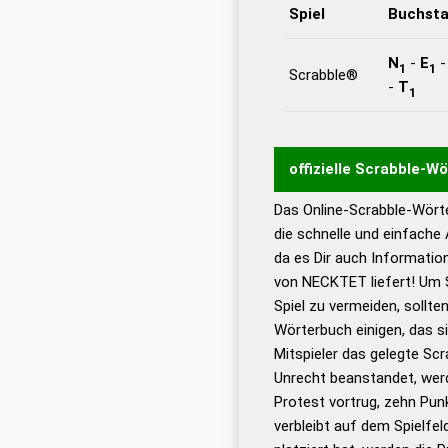
Spiel
Buchst
N
-
E
1
1
Scrabble®
-
T
1
offizielle Scrabble-W
Das Online-Scrabble-Wörte
Wortwurzel liefert mit 
die schnelle und einfache
Wortanalyse-Algorithmu
da es Dir auch Informati
Wortbedeutung, Worttr
von NECKTET liefert! Um 
Gültigkeit eines Wortes 
Spiel zu vermeiden, sollten
bestimmen!
zugelassene
Wörterbuch einigen, das s
Wörterbücher sind:
Mitspieler das gelegte Sc
Unrecht beanstandet, werd
Dud
Protest vortrug, zehn Pu
Bä
verbleibt auf dem Spielfel
Dud