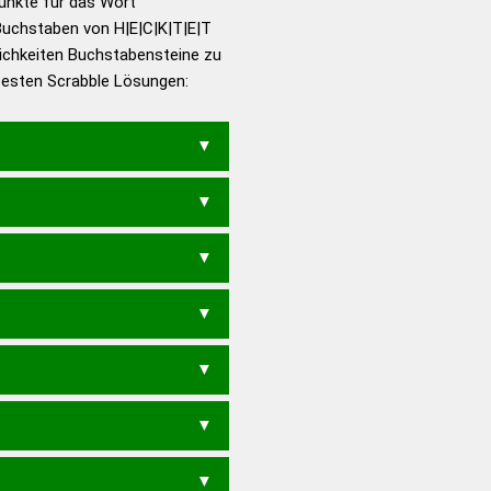
Punkte für das Wort
utsch
Buchstaben von H|E|C|K|T|E|T
ichkeiten Buchstabensteine zu
en – Die deutsche Grammatik
 besten Scrabble Lösungen:
en – Deutsches