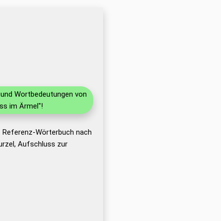
en und Wortbedeutungen von
ss im Ärmel"!
as Referenz-Wörterbuch nach
rzel, Aufschluss zur