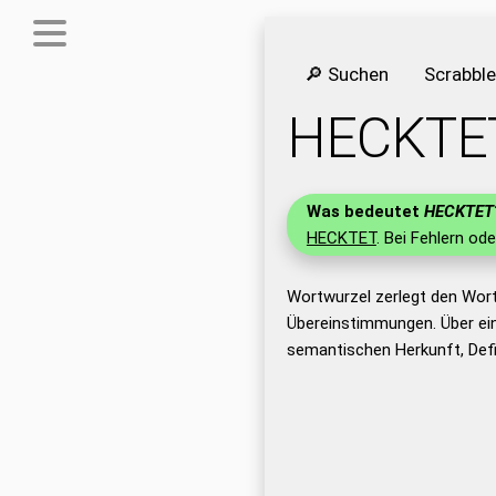
🔎 Suchen
Scrabbl
HECKTE
Was bedeutet
HECKTET
HECKTET
. Bei Fehlern ode
Wortwurzel zerlegt den Wor
Übereinstimmungen. Über ei
semantischen Herkunft, Def