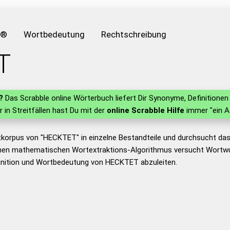
e®
Wortbedeutung
Rechtschreibung
T
?
Das Scrabble online Wörterbuch liefert Dir Synonyme, Definition
r in Streitfällen hast Du mit der
online Scrabble Hilfe
immer "ein A
tkorpus von "HECKTET" in einzelne Bestandteile und durchsucht d
nen mathematischen Wortextraktions-Algorithmus versucht Wortwu
inition und Wortbedeutung von HECKTET abzuleiten.