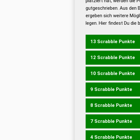
platziert hat, werden die 
De
gutgeschrieben. Aus den 
ergeben sich weitere Mögl
Dud
legen. Hier findest Du die
Dud
Universalwörterbuch
13 Scrabble Punkte
12 Scrabble Punkte
HECKET
10 Scrabble Punkte
HECKE
9 Scrabble Punkte
ECKE
8 Scrabble Punkte
ECHTE
THEKE
7 Scrabble Punkte
ECHT
EHEC
KETTE
4 Scrabble Punkte
KETT