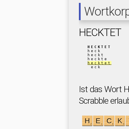
Wortkor
HECKTET
HECKTET
heck
heckt
heckte
hecktet
eck
Ist das Wort 
Scrabble erlau