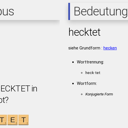
pus
Bedeutung
hecktet
siehe Grundform :
hecken
Worttrennung:
heck·tet
Wortform:
HECKTET in
Konjugierte Form
bt?