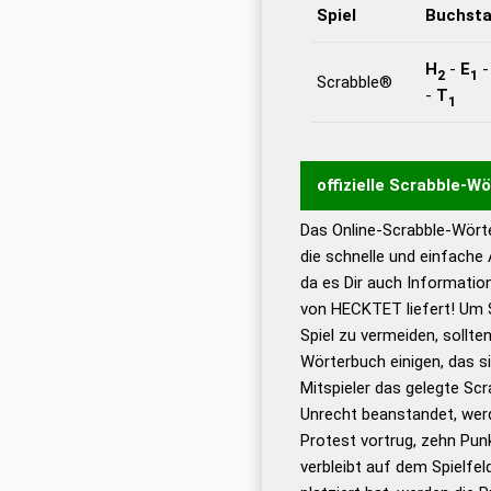
Spiel
Buchst
H
-
E
2
1
Scrabble®
-
T
1
offizielle Scrabble-W
Das Online-Scrabble-Wörte
Wortwurzel liefert mit 
die schnelle und einfache
Wortanalyse-Algorithmu
da es Dir auch Informati
Wortbedeutung, Worttr
von HECKTET liefert! Um 
Gültigkeit eines Wortes 
Spiel zu vermeiden, sollten
bestimmen!
zugelassene
Wörterbuch einigen, das s
Wörterbücher sind:
Mitspieler das gelegte Sc
Unrecht beanstandet, werd
Dud
Protest vortrug, zehn Pu
Bä
verbleibt auf dem Spielfel
Dud