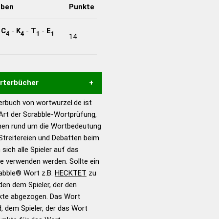
aben
Punkte
-
C
-
K
-
T
-
E
4
4
1
1
14
örterbücher
rbuch von wortwurzel.de ist
Hilfe eines semantischen
 Art der Scrabble-Wortprüfung,
s gute Anhaltspunkte zu
onen rund um die Wortbedeutung
ennung und Wortform, um die
Streitereien und Debatten beim
für das Scrabble-Spiel zu
 sich alle Spieler auf das
 Turnier Scrabble-
ie verwenden werden. Sollte ein
rabble® Wort z.B.
HECKTET
zu
en dem Spieler, der den
en – Standardwerk in 12
nkte abgezogen. Das Wort
nden
d, dem Spieler, der das Wort
en – Richtiges und gutes