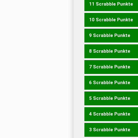
11 Scrabble Punkte
WOCHE
10 Scrabble Punkte
HUCHEN
TECHNO
9 Scrabble Punkte
ECHOT
HECHT
TOUCH
WOHNTE
8 Scrabble Punkte
COHN
ECHO
HUCH
NOC
TUCHE
WOHNE
WOHNT
7 Scrabble Punkte
ECHT
EUCH
TUCH
WOH
WUHNE
6 Scrabble Punkte
CENT
HOHE
HOHN
OWE
HUHNE
5 Scrabble Punkte
CUT
ECU
THW
WEH
WO
THEO
THON
TWEN
WU
4 Scrabble Punkte
HON
HOT
UWE
WEN
WU
OUTE
TONE
3 Scrabble Punkte
HEU
HUT
NOT
OUT
TO