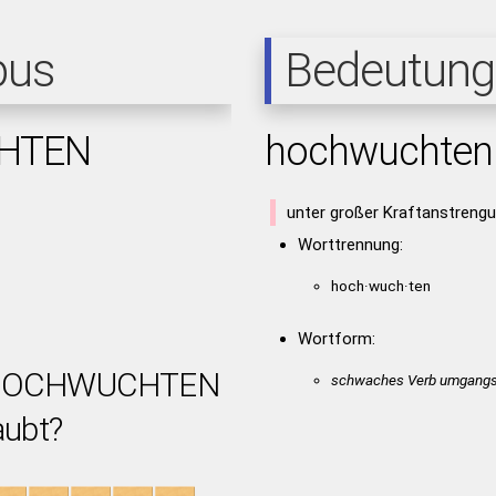
pus
Bedeutung
HTEN
hochwuchten
unter großer Kraftanstreng
Worttrennung:
hoch·wuch·ten
Wortform:
t HOCHWUCHTEN
schwaches Verb umgangs
aubt?