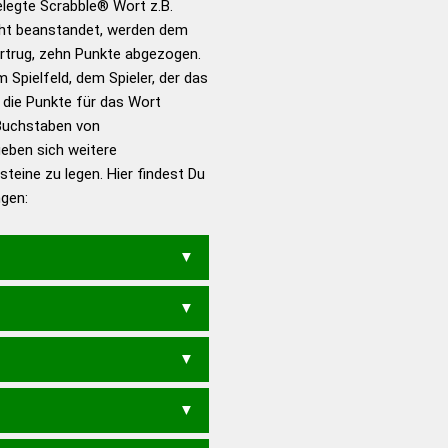
gelegte Scrabble® Wort z.B.
ht beanstandet, werden dem
en – Standardwerk in 12
vortrug, zehn Punkte abgezogen.
nden
 Spielfeld, dem Spieler, der das
en – Richtiges und gutes
n die Punkte für das Wort
utsch
Buchstaben von
eben sich weitere
en – Die deutsche Grammatik
teine zu legen. Hier findest Du
en – Deutsches
ngen: