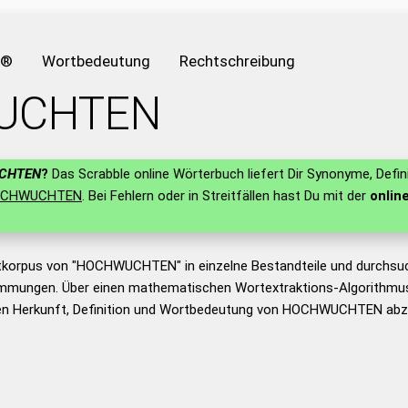
e®
Wortbedeutung
Rechtschreibung
UCHTEN
CHTEN
?
Das Scrabble online Wörterbuch liefert Dir Synonyme, Defin
CHWUCHTEN
. Bei Fehlern oder in Streitfällen hast Du mit der
onlin
tkorpus von "HOCHWUCHTEN" in einzelne Bestandteile und durchsu
mmungen. Über einen mathematischen Wortextraktions-Algorithmus
en Herkunft, Definition und Wortbedeutung von HOCHWUCHTEN abzu