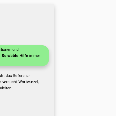
itionen und
e Scrabble Hilfe
immer
cht das Referenz-
 versucht Wortwurzel,
leiten.