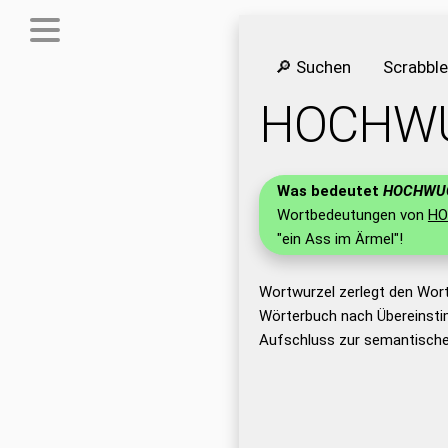
🔎 Suchen
Scrabbl
HOCHW
Was bedeutet
HOCHWU
Wortbedeutungen von
HO
"ein Ass im Ärmel"!
Wortwurzel zerlegt den Wor
Wörterbuch nach Übereinsti
Aufschluss zur semantisch