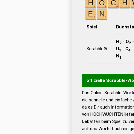
Spiel
Buchst
H
-
O
2
2
Scrabble®
U
-
C
1
4
N
1
offizielle Scrabble-W
Das Online-Scrabble-Wörte
Wortwurzel liefert mit 
die schnelle und einfache
Wortanalyse-Algorithmu
da es Dir auch Informati
Wortbedeutung, Worttr
von HOCHWUCHTEN liefert
Gültigkeit eines Wortes 
Debatten beim Spiel zu ver
bestimmen!
zugelassene
auf das Wörterbuch einige
Wörterbücher sind: