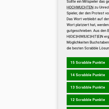
Sollte ein Mitspieler das 
HOCHWUCHTEN
zu Unrec
Dud
Spieler, der den Protest 
Bä
Das Wort verbleibt auf dem
Dud
Wort platziert hat, werde
De
gutgeschrieben. Aus den 
H|O|C|H|W|U|C|H|T|E|N erg
Dud
Möglichkeiten Buchstabens
Dud
die besten Scrabble Lösu
Universalwörterbuch
15 Scrabble Punkte
14 Scrabble Punkte
COUCHEN
13 Scrabble Punkte
CONCHE
12 Scrabble Punkte
COUCH
WOCHEN