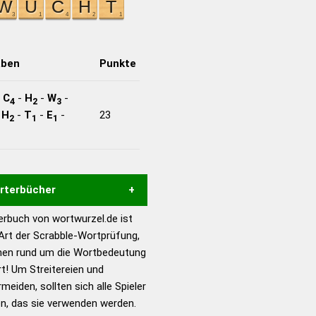
aben
Punkte
-
C
-
H
-
W
-
4
2
3
-
H
-
T
-
E
-
23
2
1
1
örterbücher
rbuch von wortwurzel.de ist
Hilfe eines semantischen
 Art der Scrabble-Wortprüfung,
s gute Anhaltspunkte zu
onen rund um die Wortbedeutung
ennung und Wortform, um die
! Um Streitereien und
für das Scrabble-Spiel zu
meiden, sollten sich alle Spieler
 Turnier Scrabble-
n, das sie verwenden werden.