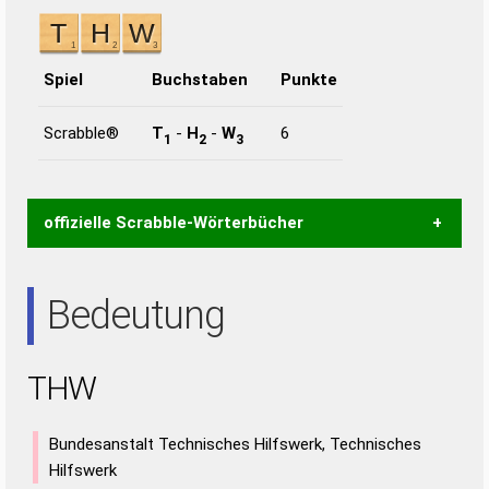
Spiel
Buchstaben
Punkte
Scrabble®
T
-
H
-
W
6
1
2
3
offizielle Scrabble-Wörterbücher
Wortwurzel liefert mit Hilfe eines semantischen
Bedeutung
Wortanalyse-Algorithmus gute Anhaltspunkte zu
Wortbedeutung, Worttrennung und Wortform, um die
Gültigkeit eines Wortes für das Scrabble-Spiel zu
THW
bestimmen!
zugelassene Turnier Scrabble-
Wörterbücher sind:
Bundesanstalt Technisches Hilfswerk, Technisches
Duden – Standardwerk in 12 Bänden
Hilfswerk