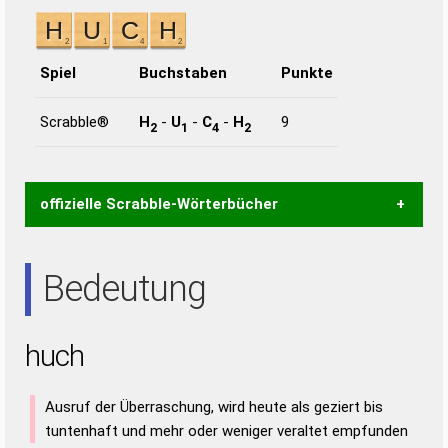
Spiel
Buchstaben
Punkte
Scrabble®
H
-
U
-
C
-
H
9
2
1
4
2
offizielle Scrabble-Wörterbücher
Wortwurzel liefert mit Hilfe eines semantischen
Bedeutung
Wortanalyse-Algorithmus gute Anhaltspunkte zu
Wortbedeutung, Worttrennung und Wortform, um die
Gültigkeit eines Wortes für das Scrabble-Spiel zu
huch
bestimmen!
zugelassene Turnier Scrabble-
Wörterbücher sind:
Ausruf der Überraschung, wird heute als geziert bis
Duden – Standardwerk in 12 Bänden
tuntenhaft und mehr oder weniger veraltet empfunden