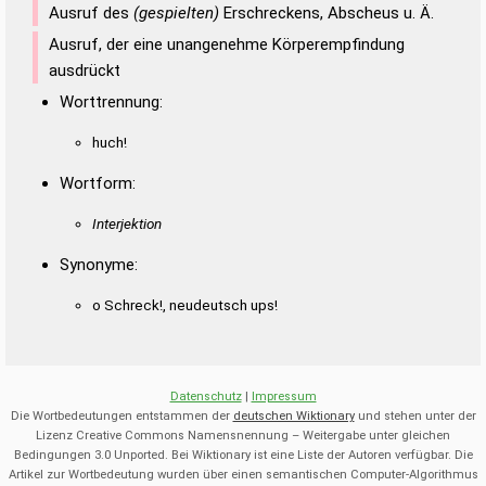
Duden – Richtiges und gutes
Ausruf des
(gespielten)
Erschreckens, Abscheus u. Ä.
Deutsch
Ausruf, der eine unangenehme Körperempfindung
Duden – Die deutsche Grammatik
ausdrückt
Worttrennung:
Duden – Deutsches
Universalwörterbuch
huch!
Wortform:
Interjektion
Synonyme:
o Schreck!, neudeutsch ups!
Datenschutz
|
Impressum
Die Wortbedeutungen entstammen der
deutschen Wiktionary
und stehen unter der
Lizenz Creative Commons Namensnennung – Weitergabe unter gleichen
Bedingungen 3.0 Unported. Bei Wiktionary ist eine Liste der Autoren verfügbar. Die
Artikel zur Wortbedeutung wurden über einen semantischen Computer-Algorithmus