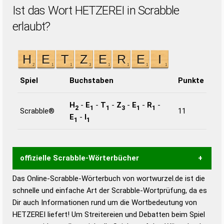
Ist das Wort HETZEREI in Scrabble
erlaubt?
Spiel
Buchstaben
Punkte
H
-
E
-
T
-
Z
-
E
-
R
-
2
1
1
3
1
1
Scrabble®
11
E
-
I
1
1
offizielle Scrabble-Wörterbücher
Das Online-Scrabble-Wörterbuch von wortwurzel.de ist die
Wortwurzel liefert mit Hilfe eines semantischen
schnelle und einfache Art der Scrabble-Wortprüfung, da es
Wortanalyse-Algorithmus gute Anhaltspunkte zu
Dir auch Informationen rund um die Wortbedeutung von
Wortbedeutung, Worttrennung und Wortform, um die
HETZEREI liefert! Um Streitereien und Debatten beim Spiel
Gültigkeit eines Wortes für das Scrabble-Spiel zu