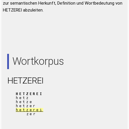
zur semantischen Herkunft, Definition und Wortbedeutung von
HETZEREI abzuleiten.
Wortkorpus
HETZEREI
HETZEREI
hetz
hetze
hetzer
hetzerei
zer