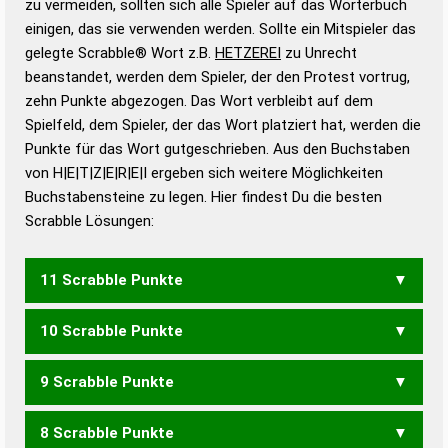
zu vermeiden, sollten sich alle Spieler auf das Wörterbuch
bestimmen!
zugelassene Turnier Scrabble-
einigen, das sie verwenden werden. Sollte ein Mitspieler das
Wörterbücher sind:
gelegte Scrabble® Wort z.B.
HETZEREI
zu Unrecht
beanstandet, werden dem Spieler, der den Protest vortrug,
Duden – Standardwerk in 12 Bänden
zehn Punkte abgezogen. Das Wort verbleibt auf dem
Duden – Richtiges und gutes
Spielfeld, dem Spieler, der das Wort platziert hat, werden die
Deutsch
Punkte für das Wort gutgeschrieben. Aus den Buchstaben
von H|E|T|Z|E|R|E|I ergeben sich weitere Möglichkeiten
Duden – Die deutsche Grammatik
Buchstabensteine zu legen. Hier findest Du die besten
Duden – Deutsches
Scrabble Lösungen:
Universalwörterbuch
11 Scrabble Punkte
10 Scrabble Punkte
ERZIEHET
9 Scrabble Punkte
ERHITZE
ERZIEHE
ERZIEHT
ZEITHER
8 Scrabble Punkte
ERHITZ
ERZIEH
HEIZER
HEIZET
HEIZTE
HERZET