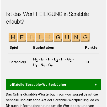
Ist das Wort HEILIGUNG in Scrabble
erlaubt?
Spiel
Buchstaben
Punkte
H
-
E
-
I
-
L
-
I
-
G
-
2
1
1
2
1
2
Scrabble®
13
U
-
N
-
G
1
1
2
offizielle Scrabble-Wörterbücher
Das Online-Scrabble-Wörterbuch von wortwurzel.de ist die
Wortwurzel liefert mit Hilfe eines semantischen
schnelle und einfache Art der Scrabble-Wortprüfung, da es
Wortanalyse-Algorithmus gute Anhaltspunkte zu
Dir auch Informationen rund um die Wortbedeutung von