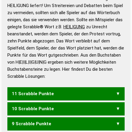
Wortbedeutung, Worttrennung und Wortform, um die
HEILIGUNG liefert! Um Streitereien und Debatten beim Spiel
Gültigkeit eines Wortes für das Scrabble-Spiel zu
zu vermeiden, sollten sich alle Spieler auf das Wörterbuch
bestimmen!
zugelassene Turnier Scrabble-
einigen, das sie verwenden werden. Sollte ein Mitspieler das
Wörterbücher sind:
gelegte Scrabble® Wort z.B.
HEILIGUNG
zu Unrecht
beanstandet, werden dem Spieler, der den Protest vortrug,
Duden – Standardwerk in 12 Bänden
zehn Punkte abgezogen. Das Wort verbleibt auf dem
Duden – Richtiges und gutes
Spielfeld, dem Spieler, der das Wort platziert hat, werden die
Deutsch
Punkte für das Wort gutgeschrieben. Aus den Buchstaben
von H|E|I|L|I|G|U|N|G ergeben sich weitere Möglichkeiten
Duden – Die deutsche Grammatik
Buchstabensteine zu legen. Hier findest Du die besten
Duden – Deutsches
Scrabble Lösungen:
Universalwörterbuch
11 Scrabble Punkte
10 Scrabble Punkte
UNHEILIG
9 Scrabble Punkte
HEILUNG