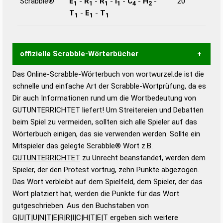
Scrabble®
E
-
R
-
R
-
I
-
C
-
H
-
20
1
1
1
1
4
2
T
-
E
-
T
1
1
1
offizielle Scrabble-Wörterbücher
Das Online-Scrabble-Wörterbuch von wortwurzel.de ist die
Wortwurzel liefert mit Hilfe eines semantischen
schnelle und einfache Art der Scrabble-Wortprüfung, da es
Wortanalyse-Algorithmus gute Anhaltspunkte zu
Dir auch Informationen rund um die Wortbedeutung von
Wortbedeutung, Worttrennung und Wortform, um die
GUTUNTERRICHTET liefert! Um Streitereien und Debatten
Gültigkeit eines Wortes für das Scrabble-Spiel zu
beim Spiel zu vermeiden, sollten sich alle Spieler auf das
bestimmen!
zugelassene Turnier Scrabble-
Wörterbuch einigen, das sie verwenden werden. Sollte ein
Wörterbücher sind:
Mitspieler das gelegte Scrabble® Wort z.B.
GUTUNTERRICHTET
zu Unrecht beanstandet, werden dem
Duden – Standardwerk in 12 Bänden
Spieler, der den Protest vortrug, zehn Punkte abgezogen.
Duden – Richtiges und gutes
Das Wort verbleibt auf dem Spielfeld, dem Spieler, der das
Deutsch
Wort platziert hat, werden die Punkte für das Wort
gutgeschrieben. Aus den Buchstaben von
Duden – Die deutsche Grammatik
G|U|T|U|N|T|E|R|R|I|C|H|T|E|T ergeben sich weitere
Duden – Deutsches