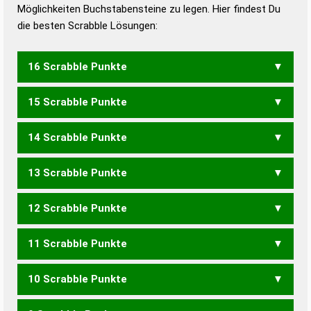
Möglichkeiten Buchstabensteine zu legen. Hier findest Du
Universalwörterbuch
die besten Scrabble Lösungen:
16 Scrabble Punkte
15 Scrabble Punkte
GETRICHTERT
TUNICHTGUTE
URINGERUCHE
14 Scrabble Punkte
ERREICHUNG
ERRICHTUNG
TUNICHTGUT
URCHIGEREN
URINGERUCH
TRICHTERTEN
TRICHTERTET
13 Scrabble Punkte
UTRECHTERIN
CHIRURGEN
GERICHTEN
GERICHTET
UNGERECHT
URCHIGERE
ENTRICHTET
TRICHTERTE
UNERREICHT
12 Scrabble Punkte
URTIERCHEN
GEREICHT
GERICHTE
GRIECHEN
RICHTUNG
URCHIGEN
URCHIGER
ENTRICHTE
ERRICHTEN
RETTICHEN
11 Scrabble Punkte
RICHTETEN
RICHTETET
TRICHTERE
TRICHTERN
CHIRURG
EICHUNG
GEEICHT
GERECHT
GEREICH
TRICHTERT
UNRECHTER
UTRECHTER
GERICHT
GERUCHE
GICHTEN
GRIECHE
URCHIGE
10 Scrabble Punkte
ENTERICH
ENTRECHT
ENTRICHT
ERREICHT
GERUCH
URCHIG
EICHERN
EICHTEN
EICHTET
ERREICH
GECUTTET
NEUREICH
REICHERN
REICHERT
REICHTEN
EUNUCHE
RECHNER
RECHNET
RECHTEN
RECHTER