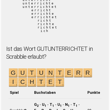
unterricht
unterrichte
unterrichtet
erricht
errichte
errichtet
richt
richte
richtet
ich
Ist das Wort GUTUNTERRICHTET in
Scrabble erlaubt?
Spiel
Buchstaben
Punkte
G
-
U
-
T
-
U
-
N
-
T
-
2
1
1
1
1
1