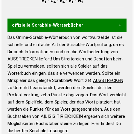
E
-
C
-
K
-
E
-
N
1
4
4
1
1
offizielle Scrabble-Wörterbücher
Das Online-Scrabble-Wörterbuch von wortwurzel.de ist die
Wortwurzel liefert mit Hilfe eines semantischen
schnelle und einfache Art der Scrabble-Wortprüfung, da es
Wortanalyse-Algorithmus gute Anhaltspunkte zu
Dir auch Informationen rund um die Wortbedeutung von
Wortbedeutung, Worttrennung und Wortform, um die
AUSSTRECKEN liefert! Um Streitereien und Debatten beim
Gültigkeit eines Wortes für das Scrabble-Spiel zu
Spiel zu vermeiden, sollten sich alle Spieler auf das
bestimmen!
zugelassene Turnier Scrabble-
Wörterbuch einigen, das sie verwenden werden. Sollte ein
Wörterbücher sind:
Mitspieler das gelegte Scrabble® Wort z.B.
AUSSTRECKEN
zu Unrecht beanstandet, werden dem Spieler, der den
Duden – Standardwerk in 12 Bänden
Protest vortrug, zehn Punkte abgezogen. Das Wort verbleibt
Duden – Richtiges und gutes
auf dem Spielfeld, dem Spieler, der das Wort platziert hat,
Deutsch
werden die Punkte für das Wort gutgeschrieben. Aus den
Buchstaben von A|U|S|S|T|R|E|C|K|E|N ergeben sich weitere
Duden – Die deutsche Grammatik
Möglichkeiten Buchstabensteine zu legen. Hier findest Du
Duden – Deutsches
die besten Scrabble Lösungen:
Universalwörterbuch