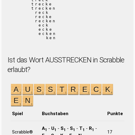
treck
trecke
trecken
reck
recke
recken
eck
ecke
ecken
ken
Ist das Wort AUSSTRECKEN in Scrabble
erlaubt?
Spiel
Buchstaben
Punkte
A
-
U
-
S
-
S
-
T
-
R
-
1
1
1
1
1
1
Scrabble®
17