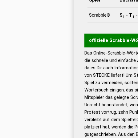
Scrabble®
S
-
T
1
1
offizielle Scrabble-W
Das Online-Scrabble-Wörte
Wortwurzel liefert mit 
die schnelle und einfache
Wortanalyse-Algorithmu
da es Dir auch Informati
Wortbedeutung, Worttr
von STECKE liefert! Um St
Gültigkeit eines Wortes 
Spiel zu vermeiden, sollten
bestimmen!
zugelassene
Wörterbuch einigen, das s
Wörterbücher sind:
Mitspieler das gelegte Sc
Unrecht beanstandet, werd
Dud
Protest vortrug, zehn Pu
Bä
verbleibt auf dem Spielfel
Dud
platziert hat, werden die 
De
gutgeschrieben. Aus den 