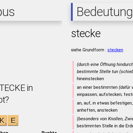
pus
Bedeutung
stecke
siehe Grundform :
stecken
(durch eine Öffnung hindurc
bestimmte Stelle tun (schieb
hineinstecken
STECKE in
an einer bestimmten
(dafür
einpassen; aufstecken; fes
bt?
an, auf, in etwas befestigen
anheften, anstecken
(besonders von Knollen, Zwi
bestimmten Stelle in die Erd
aben
Punkte