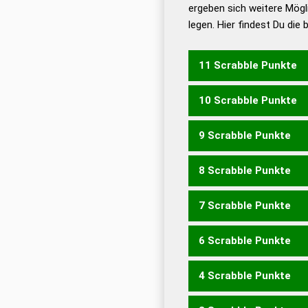
ergeben sich weitere Mögl
Dud
legen. Hier findest Du die
Dud
Universalwörterbuch
11 Scrabble Punkte
10 Scrabble Punkte
ECKES
9 Scrabble Punkte
ECKS
8 Scrabble Punkte
KSC
7 Scrabble Punkte
SEKTE
6 Scrabble Punkte
KEES
SEKT
STEK
4 Scrabble Punkte
CES
SEC