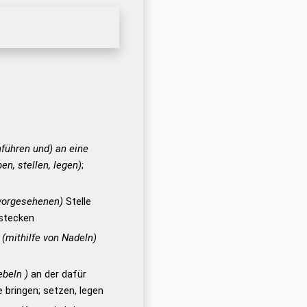
hführen und) an eine
en, stellen, legen)
;
 vorgesehenen)
Stelle
tstecken
,
(mithilfe von Nadeln)
ebeln )
an der dafür
e bringen; setzen, legen