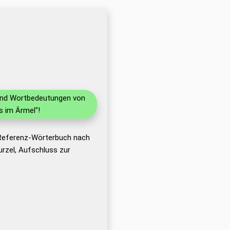
 und Wortbedeutungen von
s im Ärmel"!
 Referenz-Wörterbuch nach
rzel, Aufschluss zur