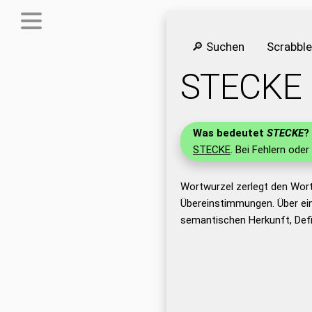
🔎 Suchen
Scrabbl
STECKE
Was bedeutet
STECKE
?
STECKE
. Bei Fehlern oder
Wortwurzel zerlegt den Wor
Übereinstimmungen. Über ei
semantischen Herkunft, Def