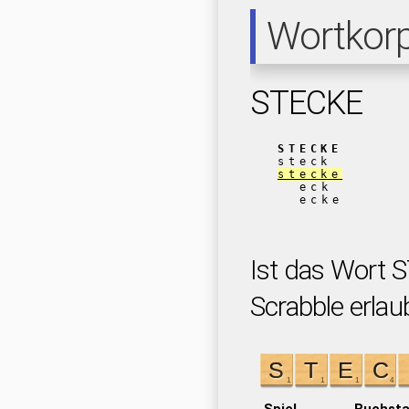
Wortkor
STECKE
STECKE
steck
stecke
eck
ecke
Ist das Wort 
Scrabble erlau
Spiel
Buchst