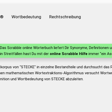
e®
Wortbedeutung
Rechtschreibung
Das Scrabble online Wörterbuch liefert Dir Synonyme, Definitionen
 in Streitfällen hast Du mit der
online Scrabble Hilfe
immer "ein As
tkorpus von "STECKE" in einzelne Bestandteile und durchsucht das
nen mathematischen Wortextraktions-Algorithmus versucht Wortwu
inition und Wortbedeutung von STECKE abzuleiten.