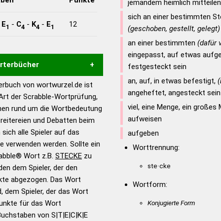
jemandem heimlich mitteilen
sich an einer bestimmten Ste
-
E
-
C
-
K
-
E
12
1
4
4
1
(geschoben, gestellt, gelegt)
an einer bestimmten
(dafür
eingepasst, auf etwas aufg
örterbücher
festgesteckt sein
an, auf, in etwas befestigt,
(
rbuch von wortwurzel.de ist
Hilfe eines semantischen
angeheftet, angesteckt sein
 Art der Scrabble-Wortprüfung,
s gute Anhaltspunkte zu
viel, eine Menge, ein große
onen rund um die Wortbedeutung
ennung und Wortform, um die
aufweisen
reitereien und Debatten beim
für das Scrabble-Spiel zu
 sich alle Spieler auf das
aufgeben
 Turnier Scrabble-
ie verwenden werden. Sollte ein
Worttrennung:
rabble® Wort z.B.
STECKE
zu
ste·cke
en dem Spieler, der den
en – Standardwerk in 12
nkte abgezogen. Das Wort
nden
Wortform:
d, dem Spieler, der das Wort
en – Richtiges und gutes
Punkte für das Wort
Konjugierte Form
utsch
Buchstaben von S|T|E|C|K|E