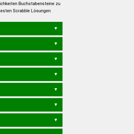
ichkeiten Buchstabensteine zu
en – Die deutsche Grammatik
 besten Scrabble Lösungen:
en – Deutsches