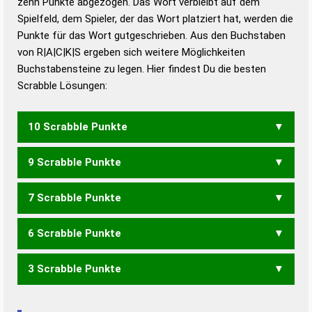
zehn Punkte abgezogen. Das Wort verbleibt auf dem
Duden – Richtiges und gutes
Spielfeld, dem Spieler, der das Wort platziert hat, werden die
Deutsch
Punkte für das Wort gutgeschrieben. Aus den Buchstaben
von R|A|C|K|S ergeben sich weitere Möglichkeiten
Duden – Die deutsche Grammatik
Buchstabensteine zu legen. Hier findest Du die besten
Duden – Deutsches
Scrabble Lösungen:
Universalwörterbuch
10 Scrabble Punkte
9 Scrabble Punkte
SACK
7 Scrabble Punkte
KSC
6 Scrabble Punkte
CARS
KARS
3 Scrabble Punkte
CAR
KAR
SKA
ARS
RAS