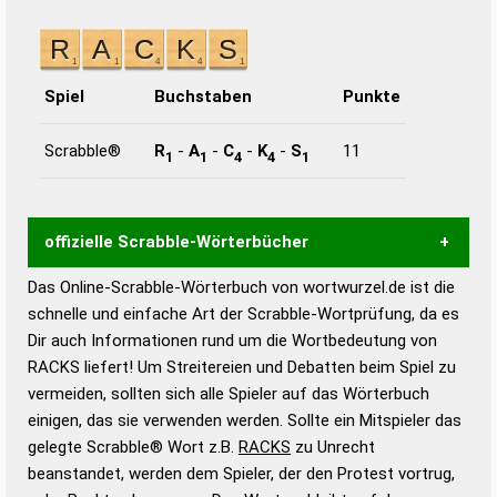
Spiel
Buchstaben
Punkte
Scrabble®
R
-
A
-
C
-
K
-
S
11
1
1
4
4
1
offizielle Scrabble-Wörterbücher
Das Online-Scrabble-Wörterbuch von wortwurzel.de ist die
Wortwurzel liefert mit Hilfe eines semantischen
schnelle und einfache Art der Scrabble-Wortprüfung, da es
Wortanalyse-Algorithmus gute Anhaltspunkte zu
Dir auch Informationen rund um die Wortbedeutung von
Wortbedeutung, Worttrennung und Wortform, um die
RACKS liefert! Um Streitereien und Debatten beim Spiel zu
Gültigkeit eines Wortes für das Scrabble-Spiel zu
vermeiden, sollten sich alle Spieler auf das Wörterbuch
bestimmen!
zugelassene Turnier Scrabble-
einigen, das sie verwenden werden. Sollte ein Mitspieler das
Wörterbücher sind:
gelegte Scrabble® Wort z.B.
RACKS
zu Unrecht
beanstandet, werden dem Spieler, der den Protest vortrug,
Duden – Standardwerk in 12 Bänden