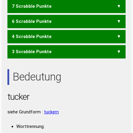
7 Scrabble Punkte
KURET
KURTE
6 Scrabble Punkte
ECRU
KURE
KURT
KUTE
4 Scrabble Punkte
CER
CRU
CUT
ECU
KUR
3 Scrabble Punkte
REUT
RUTE
TREU
REU
TUE
URE
UTE
Bedeutung
tucker
siehe Grundform :
tuckern
Worttrennung: