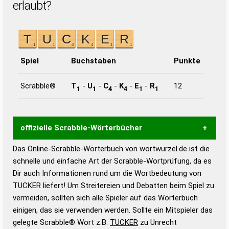
erlaubt?
Spiel
Buchstaben
Punkte
Scrabble®
T
-
U
-
C
-
K
-
E
-
R
12
1
1
4
4
1
1
offizielle Scrabble-Wörterbücher
Das Online-Scrabble-Wörterbuch von wortwurzel.de ist die
Wortwurzel liefert mit Hilfe eines semantischen
schnelle und einfache Art der Scrabble-Wortprüfung, da es
Wortanalyse-Algorithmus gute Anhaltspunkte zu
Dir auch Informationen rund um die Wortbedeutung von
Wortbedeutung, Worttrennung und Wortform, um die
TUCKER liefert! Um Streitereien und Debatten beim Spiel zu
Gültigkeit eines Wortes für das Scrabble-Spiel zu
vermeiden, sollten sich alle Spieler auf das Wörterbuch
bestimmen!
zugelassene Turnier Scrabble-
einigen, das sie verwenden werden. Sollte ein Mitspieler das
Wörterbücher sind:
gelegte Scrabble® Wort z.B.
TUCKER
zu Unrecht