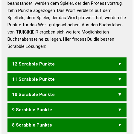
beanstandet, werden dem Spieler, der den Protest vortrug,
Duden – Standardwerk in 12 Bänden
zehn Punkte abgezogen. Das Wort verbleibt auf dem
Duden – Richtiges und gutes
Spielfeld, dem Spieler, der das Wort platziert hat, werden die
Deutsch
Punkte für das Wort gutgeschrieben. Aus den Buchstaben
von T|U|C|K|E|R ergeben sich weitere Möglichkeiten
Duden – Die deutsche Grammatik
Buchstabensteine zu legen. Hier findest Du die besten
Duden – Deutsches
Scrabble Lösungen:
Universalwörterbuch
12 Scrabble Punkte
11 Scrabble Punkte
RUCKET
RUCKTE
TUCKRE
10 Scrabble Punkte
RECKT
RUCKE
RUCKT
TRECK
TRUCK
9 Scrabble Punkte
RECK
RUCK
8 Scrabble Punkte
ECK