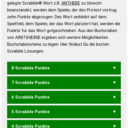
Wörterbücher sind:
gelegte Scrabble® Wort z.B.
ANTHERE
zu Unrecht
beanstandet, werden dem Spieler, der den Protest vortrug,
Duden – Standardwerk in 12 Bänden
zehn Punkte abgezogen. Das Wort verbleibt auf dem
Duden – Richtiges und gutes
Spielfeld, dem Spieler, der das Wort platziert hat, werden die
Deutsch
Punkte für das Wort gutgeschrieben. Aus den Buchstaben
von A|N|T|H|E|R|E ergeben sich weitere Möglichkeiten
Duden – Die deutsche Grammatik
Buchstabensteine zu legen. Hier findest Du die besten
Duden – Deutsches
Scrabble Lösungen:
Universalwörterbuch
8 Scrabble Punkte
7 Scrabble Punkte
ATHENER
ERAHNET
ERAHNTE
TEHERAN
6 Scrabble Punkte
EHRTEN
ENTEHR
ERAHNE
ERAHNT
ETHERN
HARNET
HARNTE
HARTEN
5 Scrabble Punkte
AHNET
AHNTE
ATHEN
EHERN
EHREN
EHRET
EHRTE
ERAHN
ETHAN
ETHER
HARNE
HARNT
HARTE
HERAN
4 Scrabble Punkte
NAHER
NAHET
NAHTE
RAHEN
RAHNE
REHEN
RENATE
AHNE
AHNT
EHEN
EHER
EHRE
EHRT
HARN
HART
HEER