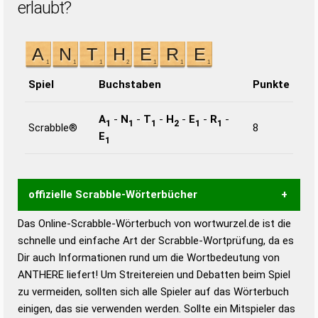
erlaubt?
Spiel
Buchstaben
Punkte
A
-
N
-
T
-
H
-
E
-
R
-
1
1
1
2
1
1
Scrabble®
8
E
1
offizielle Scrabble-Wörterbücher
Das Online-Scrabble-Wörterbuch von wortwurzel.de ist die
Wortwurzel liefert mit Hilfe eines semantischen
schnelle und einfache Art der Scrabble-Wortprüfung, da es
Wortanalyse-Algorithmus gute Anhaltspunkte zu
Dir auch Informationen rund um die Wortbedeutung von
Wortbedeutung, Worttrennung und Wortform, um die
ANTHERE liefert! Um Streitereien und Debatten beim Spiel
Gültigkeit eines Wortes für das Scrabble-Spiel zu
zu vermeiden, sollten sich alle Spieler auf das Wörterbuch
bestimmen!
zugelassene Turnier Scrabble-
einigen, das sie verwenden werden. Sollte ein Mitspieler das