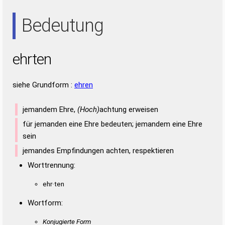
ERN
NEE
NET
REE
REN
TEE
Bedeutung
ehrten
siehe Grundform :
ehren
jemandem Ehre,
(Hoch)
achtung erweisen
für jemanden eine Ehre bedeuten; jemandem eine Ehre
sein
jemandes Empfindungen achten, respektieren
Worttrennung:
ehr·ten
Wortform:
Konjugierte Form