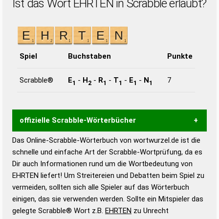
Ist das Wort EHRTEN in Scrabble erlaubt?
Spiel
Buchstaben
Punkte
Scrabble®
E
-
H
-
R
-
T
-
E
-
N
7
1
2
1
1
1
1
offizielle Scrabble-Wörterbücher
Das Online-Scrabble-Wörterbuch von wortwurzel.de ist die
Wortwurzel liefert mit Hilfe eines semantischen
schnelle und einfache Art der Scrabble-Wortprüfung, da es
Wortanalyse-Algorithmus gute Anhaltspunkte zu
Dir auch Informationen rund um die Wortbedeutung von
Wortbedeutung, Worttrennung und Wortform, um die
EHRTEN liefert! Um Streitereien und Debatten beim Spiel zu
Gültigkeit eines Wortes für das Scrabble-Spiel zu
vermeiden, sollten sich alle Spieler auf das Wörterbuch
bestimmen!
zugelassene Turnier Scrabble-
einigen, das sie verwenden werden. Sollte ein Mitspieler das
Wörterbücher sind:
gelegte Scrabble® Wort z.B.
EHRTEN
zu Unrecht