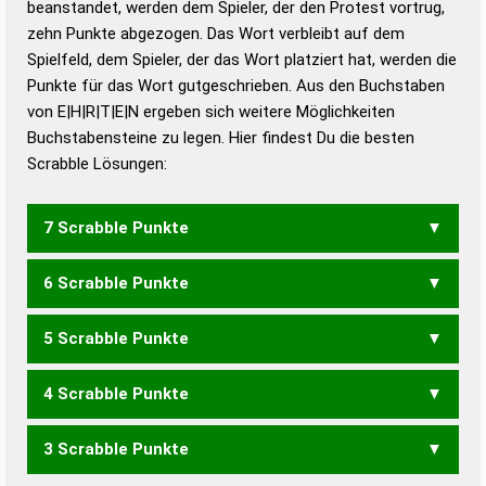
beanstandet, werden dem Spieler, der den Protest vortrug,
Duden – Standardwerk in 12 Bänden
zehn Punkte abgezogen. Das Wort verbleibt auf dem
Duden – Richtiges und gutes
Spielfeld, dem Spieler, der das Wort platziert hat, werden die
Deutsch
Punkte für das Wort gutgeschrieben. Aus den Buchstaben
von E|H|R|T|E|N ergeben sich weitere Möglichkeiten
Duden – Die deutsche Grammatik
Buchstabensteine zu legen. Hier findest Du die besten
Duden – Deutsches
Scrabble Lösungen:
Universalwörterbuch
7 Scrabble Punkte
6 Scrabble Punkte
ENTEHR
ETHERN
5 Scrabble Punkte
EHERN
EHREN
EHRET
ETHER
REHEN
4 Scrabble Punkte
EHEN
EHER
EHRE
HEER
REHE
ENTER
ENTRE
ERNTE
RENTE
TERNE
3 Scrabble Punkte
EHE
HER
REH
RHE
ENTE
EREN
ERNT
NEER
REET
RENE
TEEN
TEER