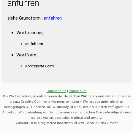
anfuhren
siehe Grundform :
anfahren
Worttrennung:
an·fuh·ren
Wortform:
Konjugierte Form
Datenschutz
|
Impressum
Die Wortbedeutungen entstammen der
deutschen Wiktionary
und stehen unter der
Lizenz Creative Commons Namensnennung – Weitergabe unter gleichen
Bedingungen 3.0 Unported. Bei Wiktionary ist eine Liste der Autoren verfügbar. Die
Artikel zur Wortbedeutung wurden über einen semantischen Computer-Algorithmus
neu strukturiert, bearbeitet, ergänzt und gekürzt.
SCRABBLE® is a registered trademark of J.W. Spear & Sons Limited