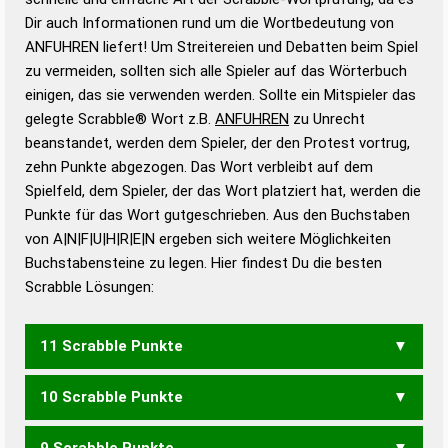
Wortanalyse-Algorithmus gute Anhaltspunkte zu
Dir auch Informationen rund um die Wortbedeutung von
Wortbedeutung, Worttrennung und Wortform, um die
ANFUHREN liefert! Um Streitereien und Debatten beim Spiel
Gültigkeit eines Wortes für das Scrabble-Spiel zu
zu vermeiden, sollten sich alle Spieler auf das Wörterbuch
bestimmen!
zugelassene Turnier Scrabble-
einigen, das sie verwenden werden. Sollte ein Mitspieler das
Wörterbücher sind:
gelegte Scrabble® Wort z.B.
ANFUHREN
zu Unrecht
beanstandet, werden dem Spieler, der den Protest vortrug,
Duden – Standardwerk in 12 Bänden
zehn Punkte abgezogen. Das Wort verbleibt auf dem
Duden – Richtiges und gutes
Spielfeld, dem Spieler, der das Wort platziert hat, werden die
Deutsch
Punkte für das Wort gutgeschrieben. Aus den Buchstaben
von A|N|F|U|H|R|E|N ergeben sich weitere Möglichkeiten
Duden – Die deutsche Grammatik
Buchstabensteine zu legen. Hier findest Du die besten
Duden – Deutsches
Scrabble Lösungen:
Universalwörterbuch
11 Scrabble Punkte
10 Scrabble Punkte
HAFNERN
HUFNERN
9 Scrabble Punkte