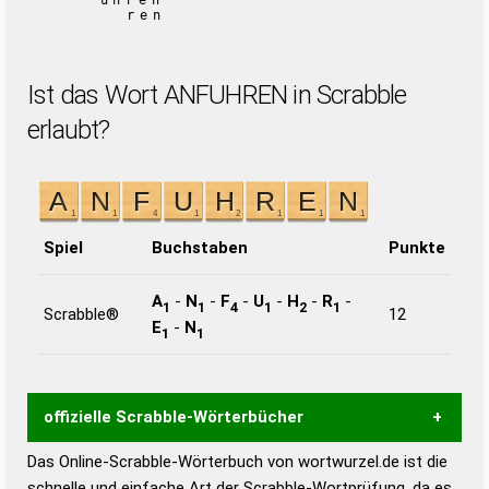
uhren
ren
Ist das Wort ANFUHREN in Scrabble
erlaubt?
Spiel
Buchstaben
Punkte
A
-
N
-
F
-
U
-
H
-
R
-
1
1
4
1
2
1
Scrabble®
12
E
-
N
1
1
offizielle Scrabble-Wörterbücher
Das Online-Scrabble-Wörterbuch von wortwurzel.de ist die
Wortwurzel liefert mit Hilfe eines semantischen
schnelle und einfache Art der Scrabble-Wortprüfung, da es