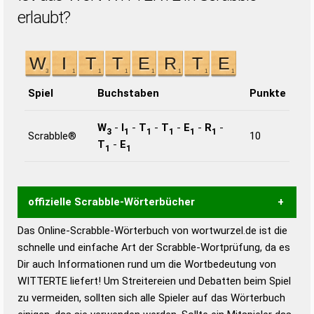
erlaubt?
Spiel
Buchstaben
Punkte
W
-
I
-
T
-
T
-
E
-
R
-
3
1
1
1
1
1
Scrabble®
10
T
-
E
1
1
offizielle Scrabble-Wörterbücher
Das Online-Scrabble-Wörterbuch von wortwurzel.de ist die
Wortwurzel liefert mit Hilfe eines semantischen
schnelle und einfache Art der Scrabble-Wortprüfung, da es
Wortanalyse-Algorithmus gute Anhaltspunkte zu
Dir auch Informationen rund um die Wortbedeutung von
Wortbedeutung, Worttrennung und Wortform, um die
WITTERTE liefert! Um Streitereien und Debatten beim Spiel
Gültigkeit eines Wortes für das Scrabble-Spiel zu
zu vermeiden, sollten sich alle Spieler auf das Wörterbuch
bestimmen!
zugelassene Turnier Scrabble-