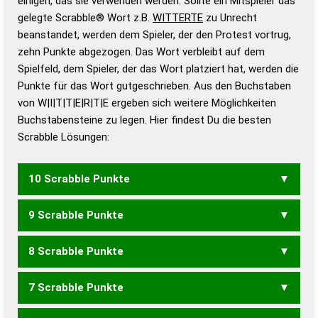
einigen, das sie verwenden werden. Sollte ein Mitspieler das
Wörterbücher sind:
gelegte Scrabble® Wort z.B.
WITTERTE
zu Unrecht
beanstandet, werden dem Spieler, der den Protest vortrug,
Duden – Standardwerk in 12 Bänden
zehn Punkte abgezogen. Das Wort verbleibt auf dem
Duden – Richtiges und gutes
Spielfeld, dem Spieler, der das Wort platziert hat, werden die
Deutsch
Punkte für das Wort gutgeschrieben. Aus den Buchstaben
von W|I|T|T|E|R|T|E ergeben sich weitere Möglichkeiten
Duden – Die deutsche Grammatik
Buchstabensteine zu legen. Hier findest Du die besten
Duden – Deutsches
Scrabble Lösungen:
Universalwörterbuch
10 Scrabble Punkte
9 Scrabble Punkte
TWITTERE
WIRTETET
8 Scrabble Punkte
TWITTER
TWITTRE
WETTERT
WIRTETE
WITTERE
7 Scrabble Punkte
TWIETE
WEITER
WEITET
WERTET
WETTER
WETTET
WETTRE
WIETET
WIRTET
WITTRE