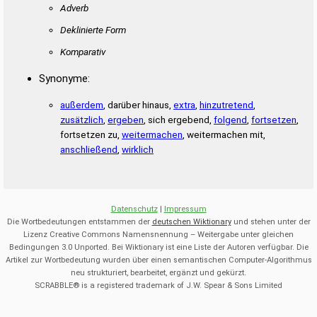
Adverb
Deklinierte Form
Komparativ
Synonyme:
außerdem
, darüber hinaus,
extra
,
hinzutretend
,
zusätzlich
,
ergeben
, sich ergebend,
folgend
,
fortsetzen
,
fortsetzen zu,
weitermachen
, weitermachen mit,
anschließend
,
wirklich
Datenschutz
|
Impressum
Die Wortbedeutungen entstammen der
deutschen Wiktionary
und stehen unter der
Lizenz Creative Commons Namensnennung – Weitergabe unter gleichen
Bedingungen 3.0 Unported. Bei Wiktionary ist eine Liste der Autoren verfügbar. Die
Artikel zur Wortbedeutung wurden über einen semantischen Computer-Algorithmus
neu strukturiert, bearbeitet, ergänzt und gekürzt.
SCRABBLE® is a registered trademark of J.W. Spear & Sons Limited