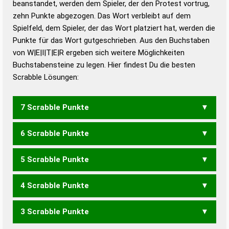
beanstandet, werden dem Spieler, der den Protest vortrug,
Duden – Standardwerk in 12 Bänden
zehn Punkte abgezogen. Das Wort verbleibt auf dem
Duden – Richtiges und gutes
Spielfeld, dem Spieler, der das Wort platziert hat, werden die
Deutsch
Punkte für das Wort gutgeschrieben. Aus den Buchstaben
von W|E|I|T|E|R ergeben sich weitere Möglichkeiten
Duden – Die deutsche Grammatik
Buchstabensteine zu legen. Hier findest Du die besten
Duden – Deutsches
Scrabble Lösungen:
Universalwörterbuch
7 Scrabble Punkte
6 Scrabble Punkte
WERTE
WIETE
WIRTE
5 Scrabble Punkte
EWER
WERT
WIET
WIRT
4 Scrabble Punkte
EWE
RWE
WER
WIE
WIR
EIERT
EITRE
REITE
RIETE
TIERE
3 Scrabble Punkte
EIER
EIRE
REET
REIT
RIET
RITE
TEER
TIER