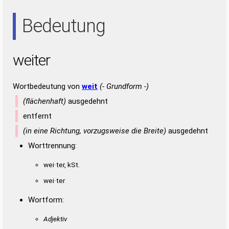
IRE
REE
TEE
TRI
Bedeutung
weiter
Wortbedeutung von
weit
(- Grundform -)
(flächenhaft)
ausgedehnt
entfernt
(in eine Richtung, vorzugsweise die Breite)
ausgedehnt
Worttrennung:
wei·ter, kSt.
wei·ter
Wortform:
Adjektiv