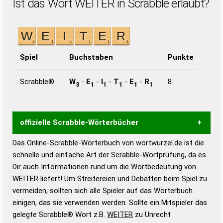
Ist das Wort WEITER in Scrabble erlaubt?
Spiel
Buchstaben
Punkte
Scrabble®
W
-
E
-
I
-
T
-
E
-
R
8
3
1
1
1
1
1
offizielle Scrabble-Wörterbücher
Das Online-Scrabble-Wörterbuch von wortwurzel.de ist die
Wortwurzel liefert mit Hilfe eines semantischen
schnelle und einfache Art der Scrabble-Wortprüfung, da es
Wortanalyse-Algorithmus gute Anhaltspunkte zu
Dir auch Informationen rund um die Wortbedeutung von
Wortbedeutung, Worttrennung und Wortform, um die
WEITER liefert! Um Streitereien und Debatten beim Spiel zu
Gültigkeit eines Wortes für das Scrabble-Spiel zu
vermeiden, sollten sich alle Spieler auf das Wörterbuch
bestimmen!
zugelassene Turnier Scrabble-
einigen, das sie verwenden werden. Sollte ein Mitspieler das
Wörterbücher sind:
gelegte Scrabble® Wort z.B.
WEITER
zu Unrecht