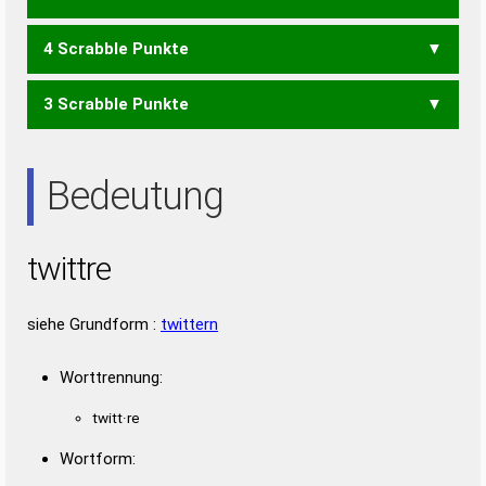
4 Scrabble Punkte
RWE
WER
WIE
WIR
RITTE
TITER
TITTE
TRITT
3 Scrabble Punkte
REIT
RETT
RIET
RITE
RITT
TIER
IRE
TRI
Bedeutung
twittre
siehe Grundform :
twittern
Worttrennung:
twitt·re
Wortform: