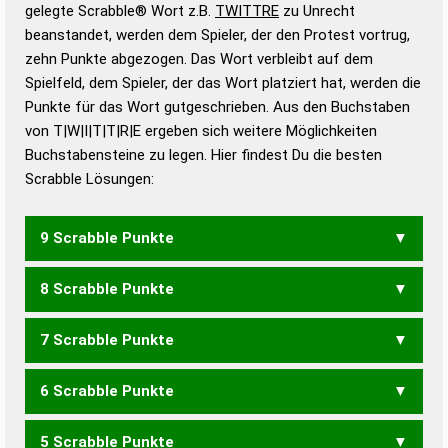
Wörterbücher sind:
gelegte Scrabble® Wort z.B.
TWITTRE
zu Unrecht
beanstandet, werden dem Spieler, der den Protest vortrug,
Duden – Standardwerk in 12 Bänden
zehn Punkte abgezogen. Das Wort verbleibt auf dem
Duden – Richtiges und gutes
Spielfeld, dem Spieler, der das Wort platziert hat, werden die
Deutsch
Punkte für das Wort gutgeschrieben. Aus den Buchstaben
von T|W|I|T|T|R|E ergeben sich weitere Möglichkeiten
Duden – Die deutsche Grammatik
Buchstabensteine zu legen. Hier findest Du die besten
Duden – Deutsches
Scrabble Lösungen:
Universalwörterbuch
9 Scrabble Punkte
8 Scrabble Punkte
TWITTER
WITTERT
7 Scrabble Punkte
WIRTET
WITTER
6 Scrabble Punkte
WIRTE
5 Scrabble Punkte
WEIT
WERT
WETT
WIET
WIRT
RITTET
TRITTE