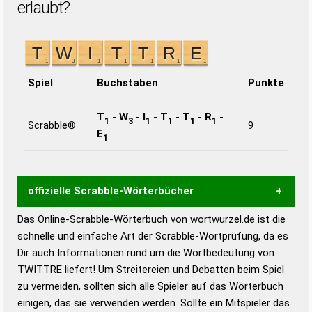
erlaubt?
Spiel
Buchstaben
Punkte
T
-
W
-
I
-
T
-
T
-
R
-
1
3
1
1
1
1
Scrabble®
9
E
1
offizielle Scrabble-Wörterbücher
Das Online-Scrabble-Wörterbuch von wortwurzel.de ist die
Wortwurzel liefert mit Hilfe eines semantischen
schnelle und einfache Art der Scrabble-Wortprüfung, da es
Wortanalyse-Algorithmus gute Anhaltspunkte zu
Dir auch Informationen rund um die Wortbedeutung von
Wortbedeutung, Worttrennung und Wortform, um die
TWITTRE liefert! Um Streitereien und Debatten beim Spiel
Gültigkeit eines Wortes für das Scrabble-Spiel zu
zu vermeiden, sollten sich alle Spieler auf das Wörterbuch
bestimmen!
zugelassene Turnier Scrabble-
einigen, das sie verwenden werden. Sollte ein Mitspieler das