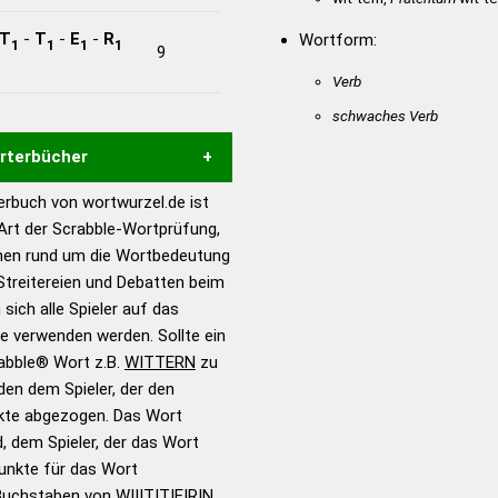
T
-
T
-
E
-
R
Wortform:
1
1
1
1
9
Verb
schwaches Verb
örterbücher
rbuch von wortwurzel.de ist
Hilfe eines semantischen
 Art der Scrabble-Wortprüfung,
s gute Anhaltspunkte zu
onen rund um die Wortbedeutung
ennung und Wortform, um die
treitereien und Debatten beim
für das Scrabble-Spiel zu
 sich alle Spieler auf das
 Turnier Scrabble-
ie verwenden werden. Sollte ein
rabble® Wort z.B.
WITTERN
zu
en dem Spieler, der den
en – Standardwerk in 12
nkte abgezogen. Das Wort
nden
d, dem Spieler, der das Wort
en – Richtiges und gutes
Punkte für das Wort
utsch
Buchstaben von W|I|T|T|E|R|N