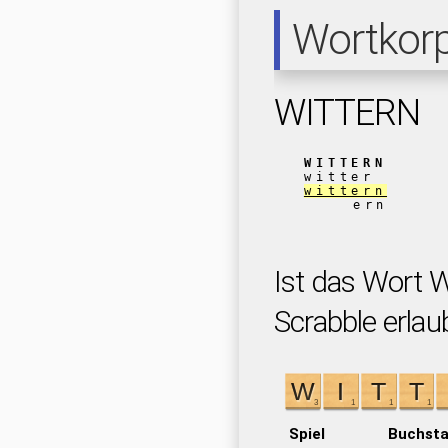
Wortkor
WITTERN
WITTERN
witter
wittern
ern
Ist das Wort 
Scrabble erlau
Spiel
Buchst