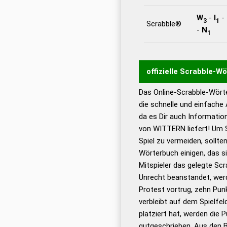
W
-
I
-
3
1
Scrabble®
-
N
1
offizielle Scrabble-W
Das Online-Scrabble-Wörte
Wortwurzel liefert mit 
die schnelle und einfache
Wortanalyse-Algorithmu
da es Dir auch Informati
Wortbedeutung, Worttr
von WITTERN liefert! Um S
Gültigkeit eines Wortes 
Spiel zu vermeiden, sollten
bestimmen!
zugelassene
Wörterbuch einigen, das s
Wörterbücher sind:
Mitspieler das gelegte Sc
Unrecht beanstandet, werd
Dud
Protest vortrug, zehn Pu
Bä
verbleibt auf dem Spielfel
Dud
platziert hat, werden die 
De
gutgeschrieben. Aus den 