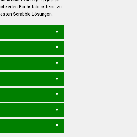
ichkeiten Buchstabensteine zu
en – Die deutsche Grammatik
 besten Scrabble Lösungen:
en – Deutsches
EN
WIRTET
WITTRE
T
WETT
WIEN
WIET
WIRT
E
WIR
INERT
RITEN
RITTE
INE
NIET
REIN
REIT
RETT
RIET