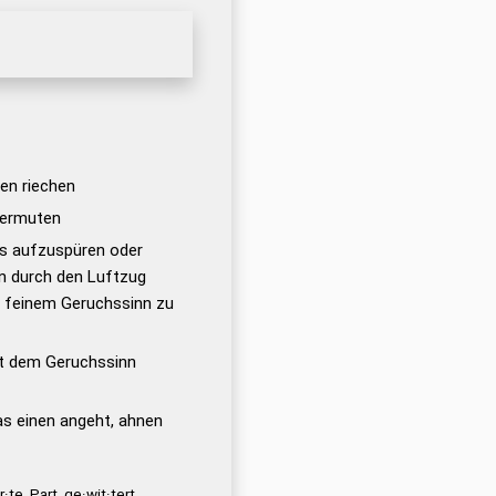
en riechen
vermuten
s aufzuspüren oder
n durch den Luftzug
 feinem Geruchssinn zu
t dem Geruchssinn
s einen angeht, ahnen
r·te, Part. ge·wit·tert