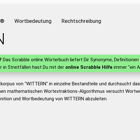
e®
Wortbedeutung
Rechtschreibung
N
?
Das Scrabble online Wörterbuch liefert Dir Synonyme, Definition
er in Streitfällen hast Du mit der
online Scrabble Hilfe
immer "ein A
tkorpus von "WITTERN" in einzelne Bestandteile und durchsucht d
nen mathematischen Wortextraktions-Algorithmus versucht Wortwu
inition und Wortbedeutung von WITTERN abzuleiten.