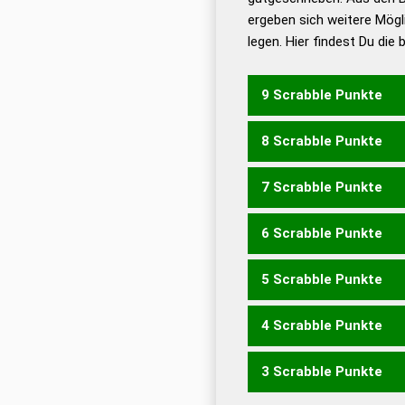
ergeben sich weitere Mögl
Dud
legen. Hier findest Du die
Dud
Universalwörterbuch
9 Scrabble Punkte
8 Scrabble Punkte
WINTERT
7 Scrabble Punkte
WINTER
WINTRE
WIRT
6 Scrabble Punkte
ERWIN
WEINT
WIRTE
5 Scrabble Punkte
TWEN
WEIN
WEIT
WER
RITTEN
TITERN
4 Scrabble Punkte
NRW
RWE
WEN
WER
WI
TEINT
TINTE
TITER
TR
3 Scrabble Punkte
EINT
ERNT
IREN
NETT
RITE
RITT
TEIN
TIER