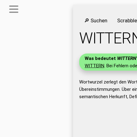
🔎 Suchen
Scrabbl
WITTER
Was bedeutet
WITTERN
WITTERN
. Bei Fehlern od
Wortwurzel zerlegt den Wor
Übereinstimmungen. Über ei
semantischen Herkunft, Def