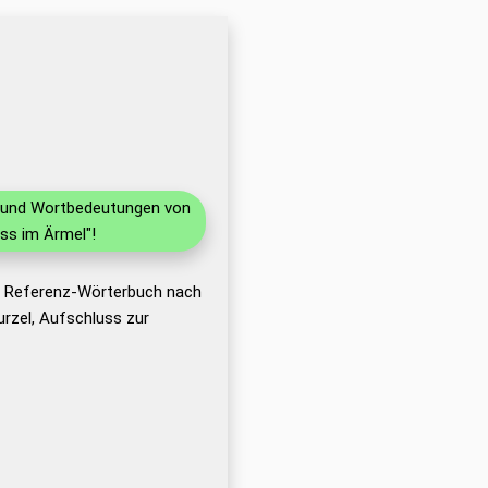
en und Wortbedeutungen von
ss im Ärmel"!
as Referenz-Wörterbuch nach
rzel, Aufschluss zur