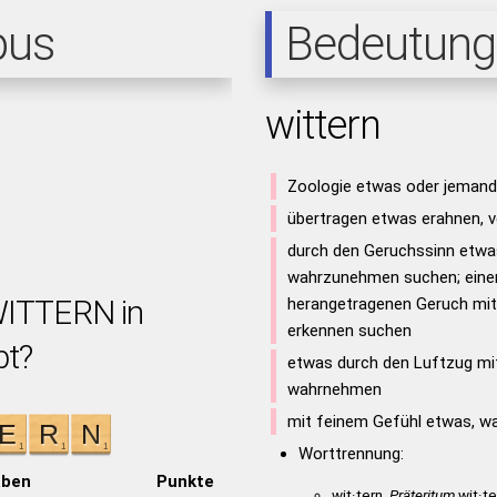
pus
Bedeutung
wittern
Zoologie etwas oder jemand
übertragen etwas erahnen, 
durch den Geruchssinn etwa
wahrzunehmen suchen; eine
WITTERN in
herangetragenen Geruch mit
erkennen suchen
bt?
etwas durch den Luftzug mi
wahrnehmen
mit feinem Gefühl etwas, wa
Worttrennung:
aben
Punkte
wit·tern,
Präteritum
wit·te