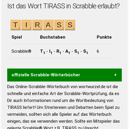
Ist das Wort TIRASS in Scrabble erlaubt?
Spiel
Buchstaben
Punkte
Scrabble®
T
-
I
-
R
-
A
-
S
-
S
6
1
1
1
1
1
1
offizielle Scrabble-Wörterbücher
Das Online-Scrabble-Wörterbuch von wortwurzel.de ist die
Wortwurzel liefert mit Hilfe eines semantischen
schnelle und einfache Art der Scrabble-Wortprüfung, da es
Wortanalyse-Algorithmus gute Anhaltspunkte zu
Dir auch Informationen rund um die Wortbedeutung von
Wortbedeutung, Worttrennung und Wortform, um die
TIRASS liefert! Um Streitereien und Debatten beim Spiel zu
Gültigkeit eines Wortes für das Scrabble-Spiel zu
vermeiden, sollten sich alle Spieler auf das Wörterbuch
bestimmen!
zugelassene Turnier Scrabble-
einigen, das sie verwenden werden. Sollte ein Mitspieler das
Wörterbücher sind:
gelegte Scrabble® Wort z.B.
TIRASS
zu Unrecht