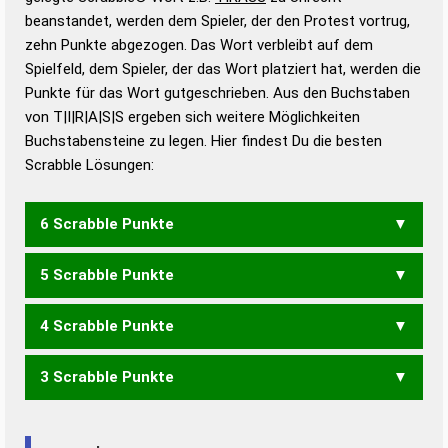
beanstandet, werden dem Spieler, der den Protest vortrug,
Duden – Standardwerk in 12 Bänden
zehn Punkte abgezogen. Das Wort verbleibt auf dem
Duden – Richtiges und gutes
Spielfeld, dem Spieler, der das Wort platziert hat, werden die
Deutsch
Punkte für das Wort gutgeschrieben. Aus den Buchstaben
von T|I|R|A|S|S ergeben sich weitere Möglichkeiten
Duden – Die deutsche Grammatik
Buchstabensteine zu legen. Hier findest Du die besten
Duden – Deutsches
Scrabble Lösungen:
Universalwörterbuch
6 Scrabble Punkte
5 Scrabble Punkte
SITARS
4 Scrabble Punkte
ARSIS
ASTIS
RISST
RITAS
SARIS
SITAR
STARS
STASI
TRASS
TRIAS
3 Scrabble Punkte
AIRS
ASSI
ASTI
ASTS
ISST
RAIS
RAST
RATS
RIAS
RISS
RIST
RITA
SARI
SARS
SIRS
STAR
TAIS
TASS
AIR
AIS
ARS
ART
AST
ISS
IST
RAI
RAT
SIR
TAI
TRI