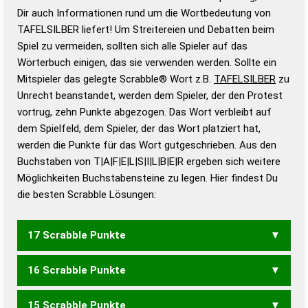
Wortanalyse-Algorithmus gute Anhaltspunkte zu
Dir auch Informationen rund um die Wortbedeutung von
Wortbedeutung, Worttrennung und Wortform, um die
TAFELSILBER liefert! Um Streitereien und Debatten beim
Gültigkeit eines Wortes für das Scrabble-Spiel zu
Spiel zu vermeiden, sollten sich alle Spieler auf das
bestimmen!
zugelassene Turnier Scrabble-
Wörterbuch einigen, das sie verwenden werden. Sollte ein
Wörterbücher sind:
Mitspieler das gelegte Scrabble® Wort z.B.
TAFELSILBER
zu
Unrecht beanstandet, werden dem Spieler, der den Protest
Duden – Standardwerk in 12 Bänden
vortrug, zehn Punkte abgezogen. Das Wort verbleibt auf
Duden – Richtiges und gutes
dem Spielfeld, dem Spieler, der das Wort platziert hat,
Deutsch
werden die Punkte für das Wort gutgeschrieben. Aus den
Buchstaben von T|A|F|E|L|S|I|L|B|E|R ergeben sich weitere
Duden – Die deutsche Grammatik
Möglichkeiten Buchstabensteine zu legen. Hier findest Du
Duden – Deutsches
die besten Scrabble Lösungen:
Universalwörterbuch
17 Scrabble Punkte
16 Scrabble Punkte
STERBEFALL
15 Scrabble Punkte
BEFALLEST
BEIFALLES
ERBFALLES
ABLIEFERST