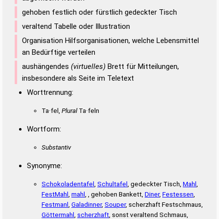
gehoben festlich oder fürstlich gedeckter Tisch
veraltend Tabelle oder Illustration
Organisation Hilfsorganisationen, welche Lebensmittel
an Bedürftige verteilen
aushängendes
(virtuelles)
Brett für Mitteilungen,
insbesondere als Seite im Teletext
Worttrennung:
Ta·fel,
Plural
Ta·feln
Wortform:
Substantiv
Synonyme:
Schokoladentafel
,
Schultafel
, gedeckter Tisch,
Mahl
,
FestMahl
,
mahl
, , gehoben Bankett,
Diner
,
Festessen
,
Festmanl
,
Galadinner
,
Souper
, scherzhaft Festschmaus,
Göttermahl
,
scherzhaft
, sonst veraltend Schmaus,