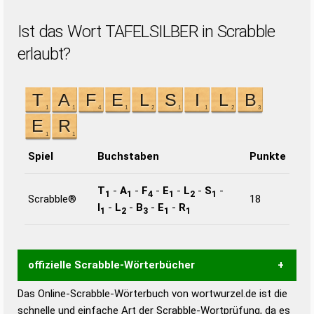
Ist das Wort TAFELSILBER in Scrabble
erlaubt?
Spiel
Buchstaben
Punkte
T
-
A
-
F
-
E
-
L
-
S
-
1
1
4
1
2
1
Scrabble®
18
I
-
L
-
B
-
E
-
R
1
2
3
1
1
offizielle Scrabble-Wörterbücher
Das Online-Scrabble-Wörterbuch von wortwurzel.de ist die
Wortwurzel liefert mit Hilfe eines semantischen
schnelle und einfache Art der Scrabble-Wortprüfung, da es