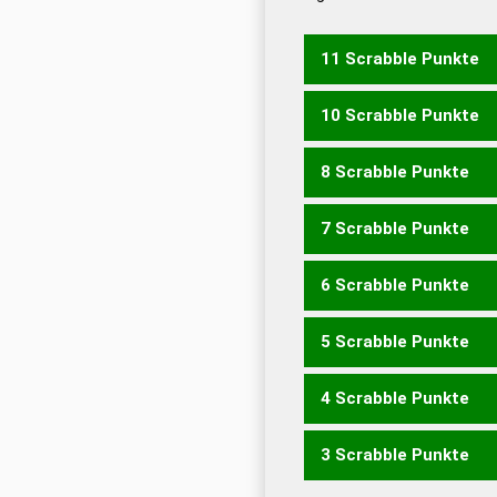
Dud
Universalwörterbuch
11 Scrabble Punkte
10 Scrabble Punkte
BEFREI
BEREIF
BERIEF
B
8 Scrabble Punkte
BRIEF
FEBER
FIBER
7 Scrabble Punkte
EIFER
EIFRE
FEIER
FEIR
6 Scrabble Punkte
FEIE
FIER
FREI
REIF
RIE
5 Scrabble Punkte
FEE
FEI
BIER
BREI
BRIE
RIEB
4 Scrabble Punkte
BEI
ERB
3 Scrabble Punkte
EIER
EIRE