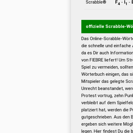
Scrabble®
F
-
I
-
4
1
offizielle Scrabble-W
Das Online-Scrabble-Wörte
Wortwurzel liefert mit 
die schnelle und einfache
Wortanalyse-Algorithmu
da es Dir auch Informati
Wortbedeutung, Worttr
von FIEBRE liefert! Um St
Gültigkeit eines Wortes 
Spiel zu vermeiden, sollten
bestimmen!
zugelassene
Wörterbuch einigen, das s
Wörterbücher sind:
Mitspieler das gelegte Sc
Unrecht beanstandet, werd
Dud
Protest vortrug, zehn Pu
Bä
verbleibt auf dem Spielfel
Dud
platziert hat, werden die 
De
gutgeschrieben. Aus den B
ergeben sich weitere Mögl
Dud
legen. Hier findest Du die