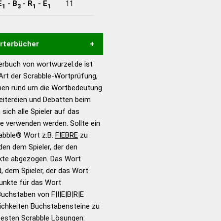
E
-
B
-
R
-
E
11
1
3
1
1
örterbücher
rbuch von wortwurzel.de ist
Hilfe eines semantischen
 Art der Scrabble-Wortprüfung,
s gute Anhaltspunkte zu
onen rund um die Wortbedeutung
ennung und Wortform, um die
reitereien und Debatten beim
für das Scrabble-Spiel zu
 sich alle Spieler auf das
 Turnier Scrabble-
ie verwenden werden. Sollte ein
rabble® Wort z.B.
FIEBRE
zu
en dem Spieler, der den
en – Standardwerk in 12
nkte abgezogen. Das Wort
nden
d, dem Spieler, der das Wort
en – Richtiges und gutes
Punkte für das Wort
utsch
uchstaben von F|I|E|B|R|E
ichkeiten Buchstabensteine zu
en – Die deutsche Grammatik
 besten Scrabble Lösungen: