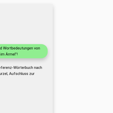
und Wortbedeutungen von
im Ärmel"!
Referenz-Wörterbuch nach
rzel, Aufschluss zur