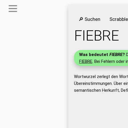
🔎 Suchen
Scrabbl
FIEBRE
Was bedeutet
FIEBRE
?
D
FIEBRE
. Bei Fehlern oder 
Wortwurzel zerlegt den Wort
Übereinstimmungen. Über ei
semantischen Herkunft, Defi