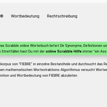
e®
Wortbedeutung
Rechtschreibung
as Scrabble online Wörterbuch liefert Dir Synonyme, Definitionen 
in Streitfällen hast Du mit der
online Scrabble Hilfe
immer "ein Ass 
korpus von "FIEBRE" in einzelne Bestandteile und durchsucht das 
nen mathematischen Wortextraktions-Algorithmus versucht Wortwu
nition und Wortbedeutung von FIEBRE abzuleiten.