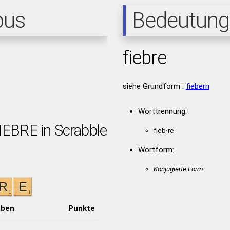
pus
Bedeutung
fiebre
siehe Grundform :
fiebern
Worttrennung:
IEBRE in Scrabble
fieb·re
Wortform:
Konjugierte Form
aben
Punkte