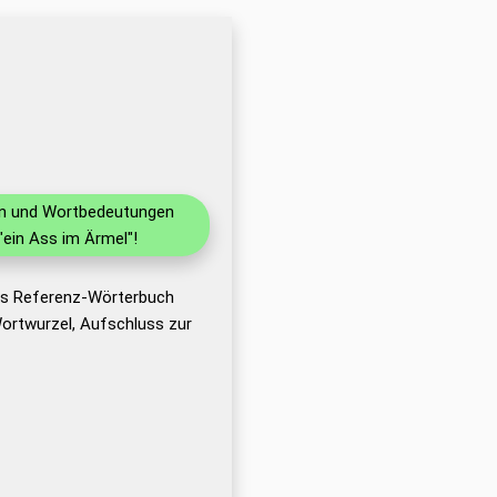
nen und Wortbedeutungen
ein Ass im Ärmel"!
das Referenz-Wörterbuch
ortwurzel, Aufschluss zur