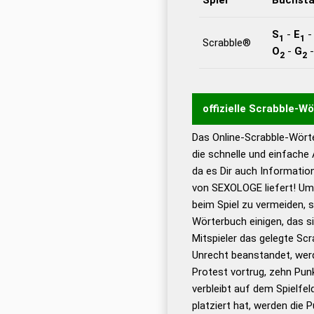
S
-
E
1
1
Scrabble®
O
-
G
2
2
offizielle Scrabble-W
Das Online-Scrabble-Wörte
Wortwurzel liefert mit 
die schnelle und einfache
Wortanalyse-Algorithmu
da es Dir auch Informati
Wortbedeutung, Worttr
von SEXOLOGE liefert! Um 
Gültigkeit eines Wortes 
beim Spiel zu vermeiden, so
bestimmen!
zugelassene
Wörterbuch einigen, das s
Wörterbücher sind:
Mitspieler das gelegte Sc
Unrecht beanstandet, werd
Dud
Protest vortrug, zehn Pu
Bä
verbleibt auf dem Spielfel
Dud
platziert hat, werden die 