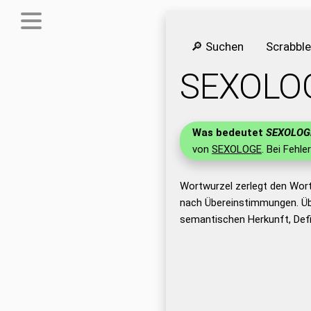
🔎 Suchen
Scrabbl
SEXOLO
Was bedeutet
SEXOLOG
von
SEXOLOGE
. Bei Fehle
Wortwurzel zerlegt den Wor
nach Übereinstimmungen. Üb
semantischen Herkunft, Def