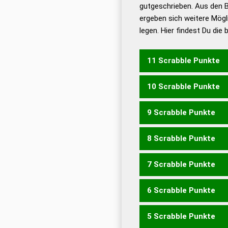
De
gutgeschrieben. Aus den 
ergeben sich weitere Mögl
Dud
legen. Hier findest Du die
Dud
Universalwörterbuch
11 Scrabble Punkte
10 Scrabble Punkte
LEX
9 Scrabble Punkte
EXE
8 Scrabble Punkte
LOGOS
7 Scrabble Punkte
LOGO
ELOGE
GLOSE
6 Scrabble Punkte
GLOS
LOGS
OSLO
SOL
SEGEL
SEGLE
5 Scrabble Punkte
EGEL
EGOS
GELE
GELS