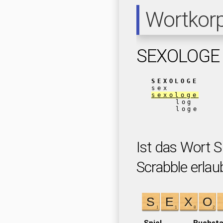
Wortkor
SEXOLOGE
SEXOLOGE
sex
sexologe
log
loge
Ist das Wort 
Scrabble erlau
Spiel
Buchst