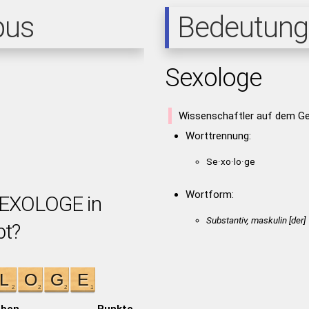
pus
Bedeutung
Sexologe
Wissenschaftler auf dem Ge
Worttrennung:
Se·xo·lo·ge
Wortform:
SEXOLOGE in
Substantiv, maskulin [der]
bt?
aben
Punkte