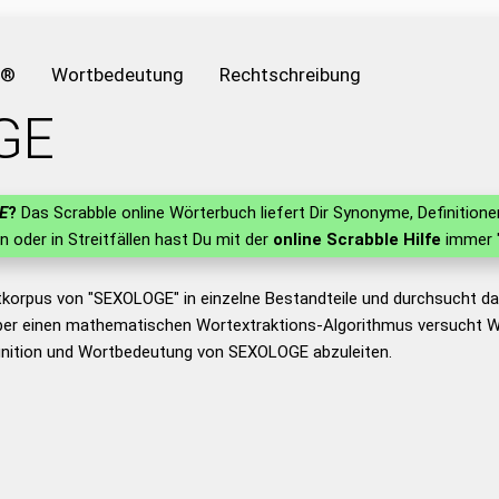
e®
Wortbedeutung
Rechtschreibung
GE
E
?
Das Scrabble online Wörterbuch liefert Dir Synonyme, Definitio
rn oder in Streitfällen hast Du mit der
online Scrabble Hilfe
immer "
tkorpus von "SEXOLOGE" in einzelne Bestandteile und durchsucht 
er einen mathematischen Wortextraktions-Algorithmus versucht W
inition und Wortbedeutung von SEXOLOGE abzuleiten.