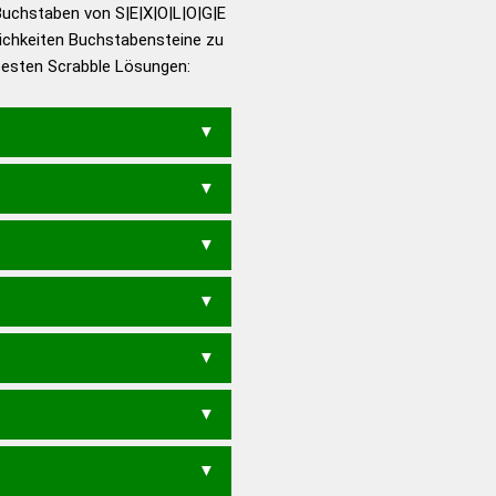
utsch
Buchstaben von S|E|X|O|L|O|G|E
ichkeiten Buchstabensteine zu
en – Die deutsche Grammatik
 besten Scrabble Lösungen:
en – Deutsches
O
EGELS
GELES
GELSE
LEGES
GOSE
LEGE
LEOS
LOSE
SOGE