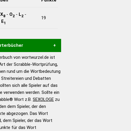
-
X
-
O
-
L
-
8
2
2
19
-
E
1
örterbücher
rbuch von wortwurzel.de ist
Hilfe eines semantischen
 Art der Scrabble-Wortprüfung,
s gute Anhaltspunkte zu
onen rund um die Wortbedeutung
ennung und Wortform, um die
Streitereien und Debatten
für das Scrabble-Spiel zu
llten sich alle Spieler auf das
 Turnier Scrabble-
ie verwenden werden. Sollte ein
rabble® Wort z.B.
SEXOLOGE
zu
en dem Spieler, der den
en – Standardwerk in 12
nkte abgezogen. Das Wort
nden
d, dem Spieler, der das Wort
en – Richtiges und gutes
Punkte für das Wort