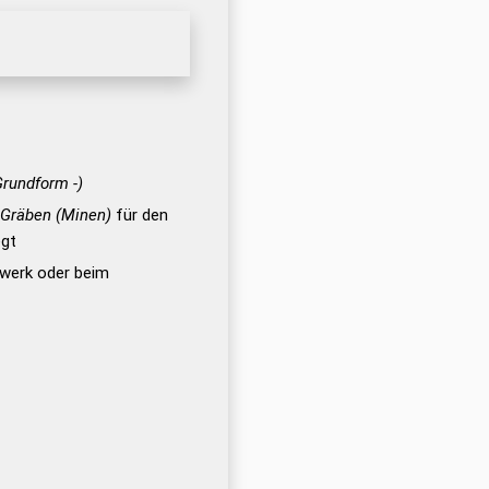
Grundform -)
e Gräben (Minen)
für den
egt
gwerk oder beim