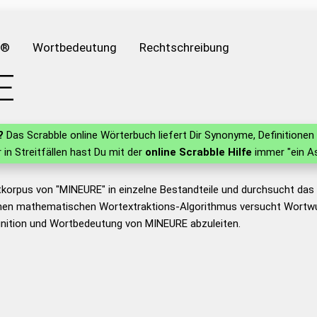
e®
Wortbedeutung
Rechtschreibung
E
?
Das Scrabble online Wörterbuch liefert Dir Synonyme, Definition
r in Streitfällen hast Du mit der
online Scrabble Hilfe
immer "ein As
tkorpus von "MINEURE" in einzelne Bestandteile und durchsucht da
nen mathematischen Wortextraktions-Algorithmus versucht Wortwu
inition und Wortbedeutung von MINEURE abzuleiten.