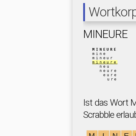
Wortkor
MINEURE
MINEURE
mine
mineur
mineure
neu
neure
eure
ure
Ist das Wort 
Scrabble erlau