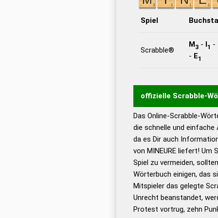
Spiel
Buchst
M
-
I
-
3
1
Scrabble®
-
E
1
offizielle Scrabble-W
Das Online-Scrabble-Wörte
Wortwurzel liefert mit 
die schnelle und einfache
Wortanalyse-Algorithmu
da es Dir auch Informati
Wortbedeutung, Worttr
von MINEURE liefert! Um S
Gültigkeit eines Wortes 
Spiel zu vermeiden, sollten
bestimmen!
zugelassene
Wörterbuch einigen, das s
Wörterbücher sind:
Mitspieler das gelegte Sc
Unrecht beanstandet, werd
Dud
Protest vortrug, zehn Pu
Bä