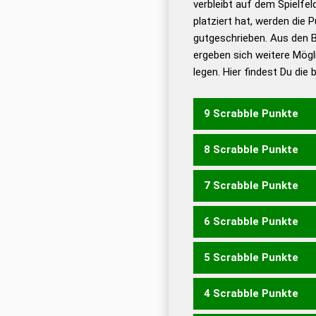
verbleibt auf dem Spielfel
Dud
platziert hat, werden die 
De
gutgeschrieben. Aus den B
ergeben sich weitere Mögl
Dud
legen. Hier findest Du die
Dud
Universalwörterbuch
9 Scrabble Punkte
8 Scrabble Punkte
MEUNIER
7 Scrabble Punkte
EIMERN
EMIREN
MEIER
REIMEN
REINEM
RIEME
6 Scrabble Punkte
EIMER
EINEM
EMIRE
ME
MIENE
MIERE
MUREN
N
5 Scrabble Punkte
EMIR
MEER
MEIN
MENU
UNIERE
4 Scrabble Punkte
EMU
MIR
MUR
RUM
EIE
REINE
REUEN
RUINE
UNI