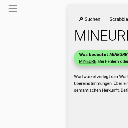
🔎 Suchen
Scrabbl
MINEUR
Was bedeutet
MINEURE
MINEURE
. Bei Fehlern ode
Wortwurzel zerlegt den Wor
Übereinstimmungen. Über ei
semantischen Herkunft, Def