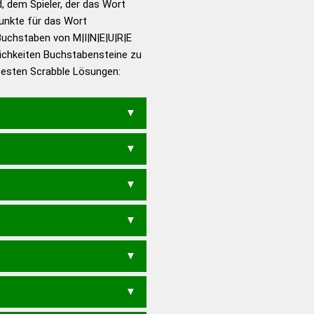
d, dem Spieler, der das Wort
en – Richtiges und gutes
Punkte für das Wort
utsch
uchstaben von M|I|N|E|U|R|E
ichkeiten Buchstabensteine zu
en – Die deutsche Grammatik
 besten Scrabble Lösungen:
en – Deutsches
N
MEINER
MIEREN
NUMERI
N
IEN
MEIER
MEINE
MENUE
EUEM
NEUME
REIME
RUMEN
MUNI
MURE
REIM
RUME
RN
EINER
ERNEU
NEUER
NIERE
ER
URINE