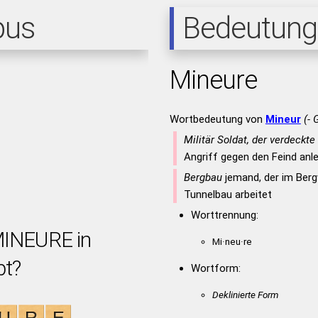
pus
Bedeutung
Mineure
Wortbedeutung von
Mineur
(- 
Militär Soldat, der verdeckt
Angriff gegen den Feind anl
Bergbau
jemand, der im Ber
Tunnelbau arbeitet
Worttrennung:
MINEURE in
Mi·neu·re
bt?
Wortform:
Deklinierte Form