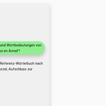
en und Wortbedeutungen von
s im Ärmel"!
s Referenz-Wörterbuch nach
rzel, Aufschluss zur