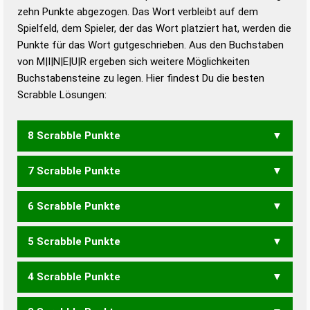
zehn Punkte abgezogen. Das Wort verbleibt auf dem
Duden – Richtiges und gutes
Spielfeld, dem Spieler, der das Wort platziert hat, werden die
Deutsch
Punkte für das Wort gutgeschrieben. Aus den Buchstaben
von M|I|N|E|U|R ergeben sich weitere Möglichkeiten
Duden – Die deutsche Grammatik
Buchstabensteine zu legen. Hier findest Du die besten
Duden – Deutsches
Scrabble Lösungen:
Universalwörterbuch
8 Scrabble Punkte
7 Scrabble Punkte
NUMERI
6 Scrabble Punkte
MUREN
RUMEN
5 Scrabble Punkte
EMIR
MEIN
MENU
MUNI
MURE
REIM
RUME
4 Scrabble Punkte
EMU
MIR
MUR
RUM
RUINE
UNIER
URINE