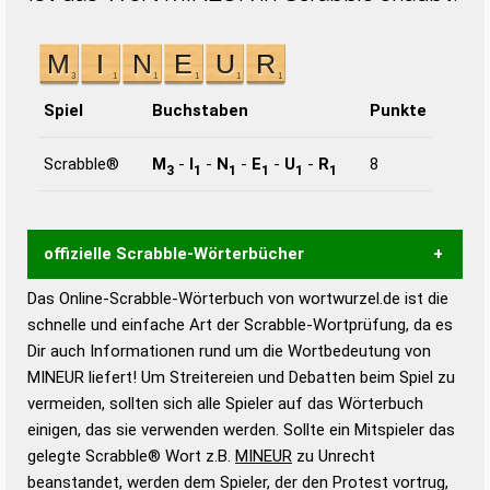
Spiel
Buchstaben
Punkte
Scrabble®
M
-
I
-
N
-
E
-
U
-
R
8
3
1
1
1
1
1
offizielle Scrabble-Wörterbücher
Das Online-Scrabble-Wörterbuch von wortwurzel.de ist die
Wortwurzel liefert mit Hilfe eines semantischen
schnelle und einfache Art der Scrabble-Wortprüfung, da es
Wortanalyse-Algorithmus gute Anhaltspunkte zu
Dir auch Informationen rund um die Wortbedeutung von
Wortbedeutung, Worttrennung und Wortform, um die
MINEUR liefert! Um Streitereien und Debatten beim Spiel zu
Gültigkeit eines Wortes für das Scrabble-Spiel zu
vermeiden, sollten sich alle Spieler auf das Wörterbuch
bestimmen!
zugelassene Turnier Scrabble-
einigen, das sie verwenden werden. Sollte ein Mitspieler das
Wörterbücher sind:
gelegte Scrabble® Wort z.B.
MINEUR
zu Unrecht
beanstandet, werden dem Spieler, der den Protest vortrug,
Duden – Standardwerk in 12 Bänden