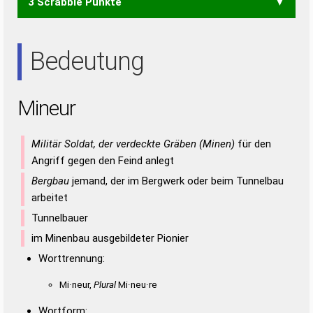
3 Scrabble Punkte
IREN
REIN
RUIN
RUNE
UREN
URIN
URNE
EIN
ERN
IRE
NIE
NUR
REN
REU
RUN
UNI
URE
Bedeutung
Mineur
Militär Soldat, der verdeckte Gräben (Minen)
für den
Angriff gegen den Feind anlegt
Bergbau
jemand, der im Bergwerk oder beim Tunnelbau
arbeitet
Tunnelbauer
im Minenbau ausgebildeter Pionier
Worttrennung:
Mi·neur,
Plural
Mi·neu·re
Wortform: